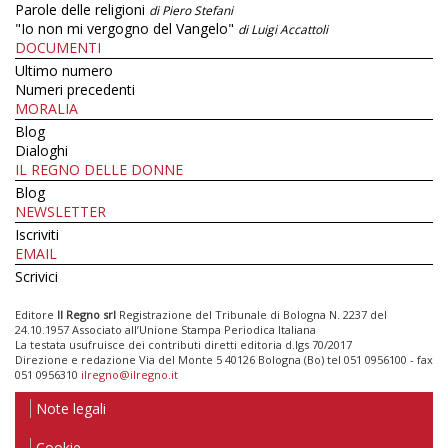
Parole delle religioni
di Piero Stefani
"Io non mi vergogno del Vangelo"
di Luigi Accattoli
DOCUMENTI
Ultimo numero
Numeri precedenti
MORALIA
Blog
Dialoghi
IL REGNO DELLE DONNE
Blog
NEWSLETTER
Iscriviti
EMAIL
Scrivici
Editore
Il Regno srl
Registrazione del Tribunale di Bologna N. 2237 del
24.10.1957 Associato all’Unione Stampa Periodica Italiana
La testata usufruisce dei contributi diretti editoria d.lgs 70/2017
Direzione e redazione Via del Monte 5 40126 Bologna (Bo) tel 051 0956100 - fax
051 0956310
ilregno@ilregno.it
Note legali
Cookie