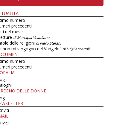
TTUALITÀ
ltimo numero
umeri precedenti
bri del mese
letture
di Mariapia Veladiano
role delle religioni
di Piero Stefani
o non mi vergogno del Vangelo"
di Luigi Accattoli
OCUMENTI
ltimo numero
umeri precedenti
ORALIA
log
aloghi
L REGNO DELLE DONNE
log
EWSLETTER
criviti
MAIL
rivici