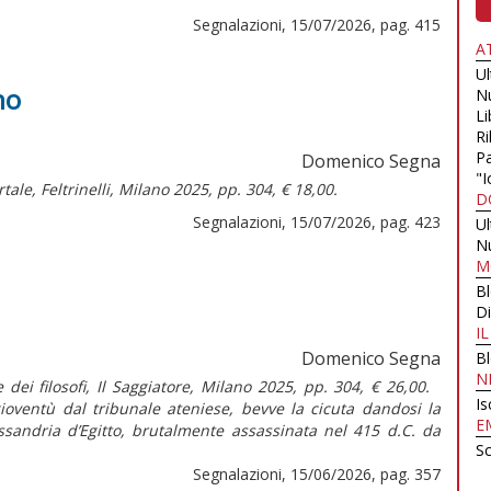
Segnalazioni, 15/07/2026, pag. 415
A
U
no
N
Li
Ri
Pa
Domenico Segna
"I
rtale,
Feltrinelli, Milano 2025, pp. 304, € 18,00.
D
Segnalazioni, 15/07/2026, pag. 423
U
N
M
B
Di
I
Domenico Segna
B
N
 dei filosofi, Il Saggiatore, Milano 2025, pp. 304, € 26,00.
Is
gioventù dal tribunale ateniese, bevve la cicuta dandosi la
E
essandria d’Egitto, brutalmente assassinata nel 415 d.C. da
Sc
Segnalazioni, 15/06/2026, pag. 357