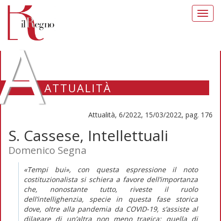
Toggl
navig
A
ATTUALITÀ
Attualità, 6/2022, 15/03/2022, pag. 176
S. Cassese, Intellettuali
Domenico Segna
«Tempi bui», con questa espressione il noto
costituzionalista si schiera a favore dell’importanza
che, nonostante tutto, riveste il ruolo
dell’
intellighenzia
, specie in questa fase storica
dove, oltre alla pandemia da COVID-19, s’assiste al
dilagare di un’altra non meno tragica: quella di