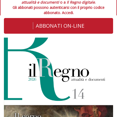
attualità e documenti
o a
Il Regno digitale
.
Gli abbonati possono autenticarsi con il proprio codice
abbonato.
Accedi.
ABBONATI ON-LINE