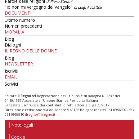
Parole delle religioni
di Piero Stefani
"Io non mi vergogno del Vangelo"
di Luigi Accattoli
DOCUMENTI
Ultimo numero
Numeri precedenti
MORALIA
Blog
Dialoghi
IL REGNO DELLE DONNE
Blog
NEWSLETTER
Iscriviti
EMAIL
Scrivici
Editore
Il Regno srl
Registrazione del Tribunale di Bologna N. 2237 del
24.10.1957 Associato all’Unione Stampa Periodica Italiana
La testata usufruisce dei contributi diretti editoria d.lgs 70/2017
Direzione e redazione Via del Monte 5 40126 Bologna (Bo) tel 051 0956100 - fax
051 0956310
ilregno@ilregno.it
Note legali
Cookie