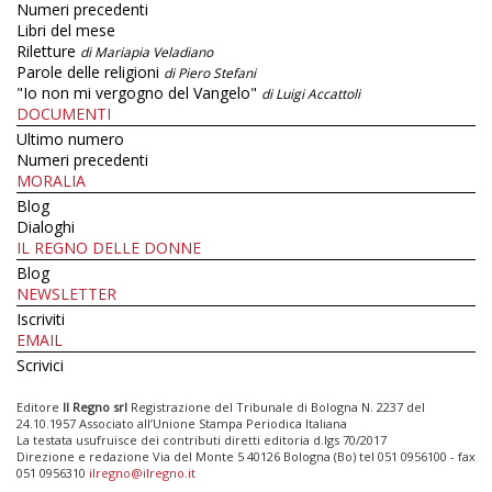
Numeri precedenti
Libri del mese
Riletture
di Mariapia Veladiano
Parole delle religioni
di Piero Stefani
"Io non mi vergogno del Vangelo"
di Luigi Accattoli
DOCUMENTI
Ultimo numero
Numeri precedenti
MORALIA
Blog
Dialoghi
IL REGNO DELLE DONNE
Blog
NEWSLETTER
Iscriviti
EMAIL
Scrivici
Editore
Il Regno srl
Registrazione del Tribunale di Bologna N. 2237 del
24.10.1957 Associato all’Unione Stampa Periodica Italiana
La testata usufruisce dei contributi diretti editoria d.lgs 70/2017
Direzione e redazione Via del Monte 5 40126 Bologna (Bo) tel 051 0956100 - fax
051 0956310
ilregno@ilregno.it