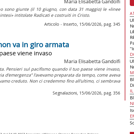
Maria Elisabetta Gandolfi
o sono giunte (il 10 giugno, con data 31 maggio) le «linee
A
intesi»
intitolate
Radicati e costruiti in Cristo.
U
Articolo - Inserto, 15/06/2026, pag. 345
N
Li
Ri
non va in giro armata
Pa
"I
 paese viene invaso
D
Maria Elisabetta Gandolfi
U
N
a. Pensieri sul pacifismo quando il tuo paese viene invaso,
M
ligia d’emergenza” l’avevamo preparata da tempo, come aveva
B
vevamo creduto. Non ci credemmo fino all’ultimo, ci sembrava
Di
I
Segnalazioni, 15/06/2026, pag. 356
B
N
Is
E
Sc