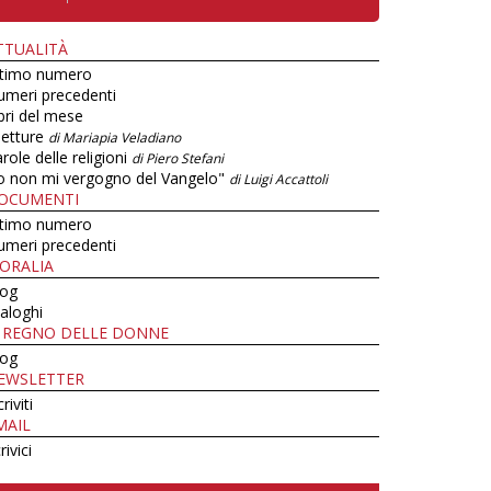
TTUALITÀ
ltimo numero
umeri precedenti
bri del mese
letture
di Mariapia Veladiano
role delle religioni
di Piero Stefani
o non mi vergogno del Vangelo"
di Luigi Accattoli
OCUMENTI
ltimo numero
umeri precedenti
ORALIA
log
aloghi
L REGNO DELLE DONNE
log
EWSLETTER
criviti
MAIL
rivici