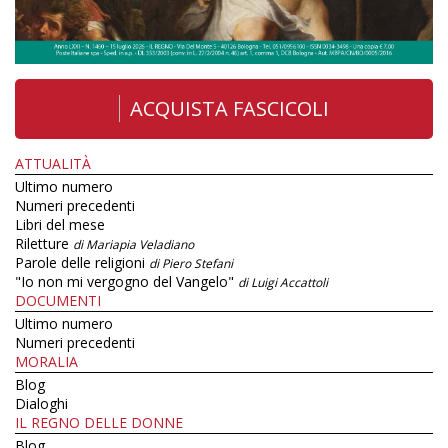
ACQUISTA FASCICOLI
ATTUALITÀ
Ultimo numero
Numeri precedenti
Libri del mese
Riletture
di Mariapia Veladiano
Parole delle religioni
di Piero Stefani
"Io non mi vergogno del Vangelo"
di Luigi Accattoli
DOCUMENTI
Ultimo numero
Numeri precedenti
MORALIA
Blog
Dialoghi
IL REGNO DELLE DONNE
Blog