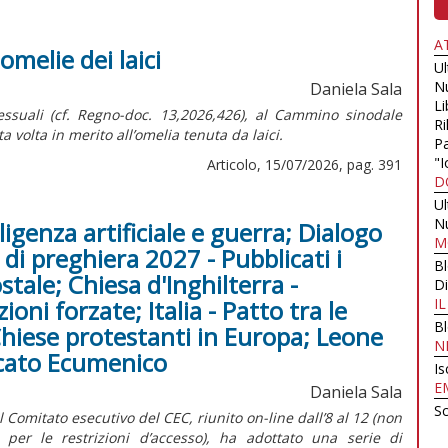
A
melie dei laici
U
N
Daniela Sala
Li
ssuali (cf.
Regno-doc.
13,2026,426), al Cammino sinodale
Ri
 volta in merito all’omelia tenuta da laici.
Pa
"I
Articolo, 15/07/2026, pag. 391
D
U
N
ligenza artificiale e guerra; Dialogo
M
di preghiera 2027 - Pubblicati i
B
stale; Chiesa d'Inghilterra -
Di
oni forzate; Italia - Patto tra le
I
B
Chiese protestanti in Europa; Leone
N
arcato Ecumenico
Is
E
Daniela Sala
Sc
omitato esecutivo del CEC, riunito on-line dall’8 al 12 (non
er le restrizioni d’accesso), ha adottato una serie di