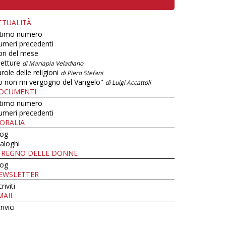
TTUALITÀ
ltimo numero
umeri precedenti
bri del mese
letture
di Mariapia Veladiano
role delle religioni
di Piero Stefani
o non mi vergogno del Vangelo"
di Luigi Accattoli
OCUMENTI
ltimo numero
umeri precedenti
ORALIA
log
aloghi
L REGNO DELLE DONNE
log
EWSLETTER
criviti
MAIL
rivici