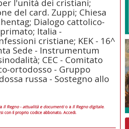
r l'unità dei cristiani;
one del card. Zuppi; Chiesa
chentag; Dialogo cattolico-
primato; Italia -
fessioni cristiane; KEK - 16^
nta Sede - Instrumentum
sinodalità; CEC - Comitato
ico-ortodosso - Gruppo
dossa russa - Sostegno allo
 a
Il Regno - attualità e documenti
o a
Il Regno digitale
.
si con il proprio codice abbonato.
Accedi.