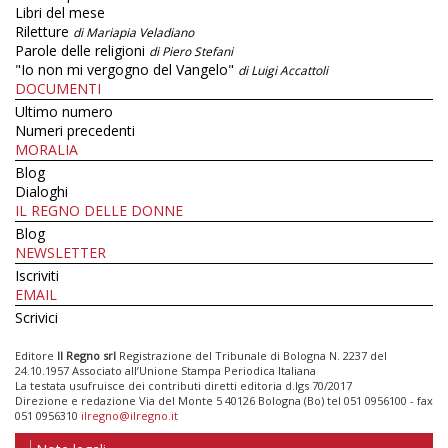
Libri del mese
Riletture
di Mariapia Veladiano
Parole delle religioni
di Piero Stefani
"Io non mi vergogno del Vangelo"
di Luigi Accattoli
DOCUMENTI
Ultimo numero
Numeri precedenti
MORALIA
Blog
Dialoghi
IL REGNO DELLE DONNE
Blog
NEWSLETTER
Iscriviti
EMAIL
Scrivici
Editore
Il Regno srl
Registrazione del Tribunale di Bologna N. 2237 del
24.10.1957 Associato all’Unione Stampa Periodica Italiana
La testata usufruisce dei contributi diretti editoria d.lgs 70/2017
Direzione e redazione Via del Monte 5 40126 Bologna (Bo) tel 051 0956100 - fax
051 0956310
ilregno@ilregno.it