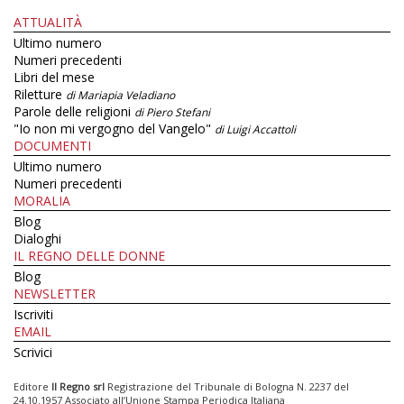
ATTUALITÀ
Ultimo numero
Numeri precedenti
Libri del mese
Riletture
di Mariapia Veladiano
Parole delle religioni
di Piero Stefani
"Io non mi vergogno del Vangelo"
di Luigi Accattoli
DOCUMENTI
Ultimo numero
Numeri precedenti
MORALIA
Blog
Dialoghi
IL REGNO DELLE DONNE
Blog
NEWSLETTER
Iscriviti
EMAIL
Scrivici
Editore
Il Regno srl
Registrazione del Tribunale di Bologna N. 2237 del
24.10.1957 Associato all’Unione Stampa Periodica Italiana