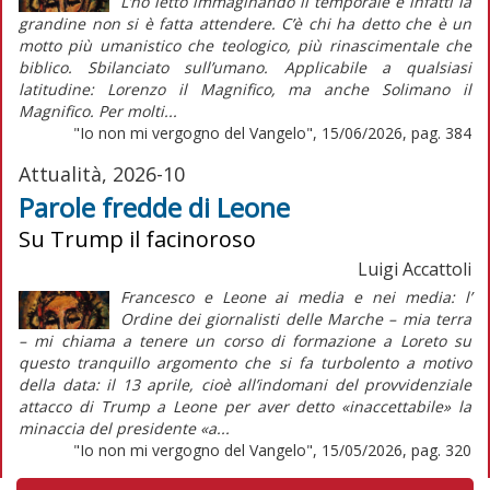
L’ho letto immaginando il temporale e infatti la
grandine non si è fatta attendere. C’è chi ha detto che è un
motto più umanistico che teologico, più rinascimentale che
biblico. Sbilanciato sull’umano. Applicabile a qualsiasi
latitudine: Lorenzo il Magnifico, ma anche Solimano il
Magnifico. Per molti...
"Io non mi vergogno del Vangelo", 15/06/2026, pag. 384
Attualità, 2026-10
Parole fredde di Leone
Su Trump il facinoroso
Luigi Accattoli
Francesco e Leone ai media e nei media: l’
Ordine dei giornalisti delle Marche – mia terra
– mi chiama a tenere un corso di formazione a Loreto su
questo tranquillo argomento che si fa turbolento a motivo
della data: il 13 aprile, cioè all’indomani del provvidenziale
attacco di Trump a Leone per aver detto «inaccettabile» la
minaccia del presidente «a...
"Io non mi vergogno del Vangelo", 15/05/2026, pag. 320