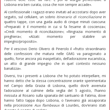
Lisbona era ben curata, cosa che non sempre accade».
Al confessionale i ragazzi erano invitati ad accostarsi dopo aver
seguito, sul cellulare, un sobrio
Itinerario di riconciliazione
in
quattro tappe, con una guida audio di cinque minuti ciascuna:
«Preparati: è il momento in cui si fa l’esame di coscienza»;
«Credi: momento di riconciliazione»; «Ringrazia: momento di
preghiera»; «Alzati: momento per stabilire un
impegno/proposito».
Per il vescovo Derio Olivero di Pinerolo il «frutto straordinario
delle confessioni che matura nelle GMG va paragonato a
quello, forse ancora più inaspettato, dell’adorazione eucaristica,
un atto di grande impegno che in quel contesto nessuno
banalizza».
Diversi, tra i presenti a Lisbona che ho potuto interpellare, mi
hanno detto che la stessa concentrazione orante sperimentata
nel Campo della Grazia di Lisbona, quello dov’è avvenuta
l’adorazione al culmine della veglia del 5 agosto, l’hanno
rivissuta al Rosario sulla spianata del santuario di Fatima, dove
hanno fatto tappa dopo Lisbona, o l’avevano già assaporata
nella processione
Aux flambeaux
di Lourdes, dov’erano stati