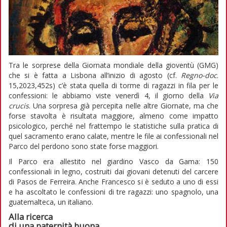
Tra le sorprese della Giornata mondiale della gioventù (GMG)
che si è fatta a Lisbona all’inizio di agosto (cf.
Regno-doc
.
15,2023,452s) c’è stata quella di torme di ragazzi in fila per le
confessioni: le abbiamo viste venerdì 4, il giorno della
Via
crucis
. Una sorpresa già percepita nelle altre Giornate, ma che
forse stavolta è risultata maggiore, almeno come impatto
psicologico, perché nel frattempo le statistiche sulla pratica di
quel sacramento erano calate, mentre le file ai confessionali nel
Parco del perdono sono state forse maggiori.
Il Parco era allestito nel giardino Vasco da Gama: 150
confessionali in legno, costruiti dai giovani detenuti del carcere
di Pasos de Ferreira. Anche Francesco si è seduto a uno di essi
e ha ascoltato le confessioni di tre ragazzi: uno spagnolo, una
guatemalteca, un italiano.
Alla ricerca
di una paternità buona