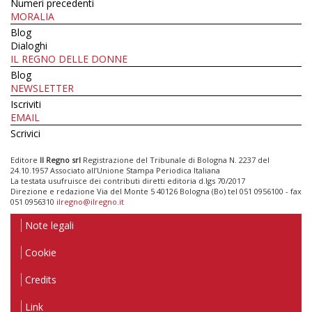
Numeri precedenti
MORALIA
Blog
Dialoghi
IL REGNO DELLE DONNE
Blog
NEWSLETTER
Iscriviti
EMAIL
Scrivici
Editore
Il Regno srl
Registrazione del Tribunale di Bologna N. 2237 del
24.10.1957 Associato all’Unione Stampa Periodica Italiana
La testata usufruisce dei contributi diretti editoria d.lgs 70/2017
Direzione e redazione Via del Monte 5 40126 Bologna (Bo) tel 051 0956100 - fax
051 0956310
ilregno@ilregno.it
Note legali
Cookie
Credits
Link