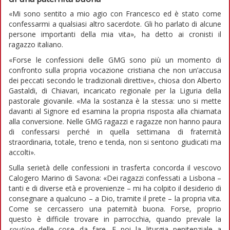
«Mi sono sentito a mio agio con Francesco ed è stato come
confessarmi a qualsiasi altro sacerdote. Gli ho parlato di alcune
persone importanti della mia vita», ha detto ai cronisti il
ragazzo italiano.
«Forse le confessioni delle GMG sono più un momento di
confronto sulla propria vocazione cristiana che non un’accusa
dei peccati secondo le tradizionali direttive», chiosa don Alberto
Gastaldi, di Chiavari, incaricato regionale per la Liguria della
pastorale giovanile. «Ma la sostanza è la stessa: uno si mette
davanti al Signore ed esamina la propria risposta alla chiamata
alla conversione. Nelle GMG ragazzi e ragazze non hanno paura
di confessarsi perché in quella settimana di fraternità
straordinaria, totale, treno e tenda, non si sentono giudicati ma
accolti».
Sulla serietà delle confessioni in trasferta concorda il vescovo
Calogero Marino di Savona: «Dei ragazzi confessati a Lisbona –
tanti e di diverse età e provenienze – mi ha colpito il desiderio di
consegnare a qualcuno – a Dio, tramite il prete – la propria vita.
Come se cercassero una paternità buona. Forse, proprio
questo è difficile trovare in parrocchia, quando prevale la
routine
delle cose da fare. E poi la liturgia penitenziale a