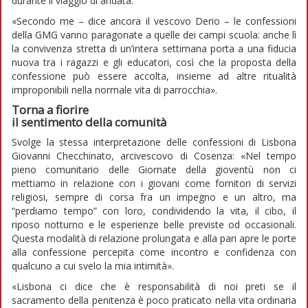
durante il viaggio di andata.
«Secondo me – dice ancora il vescovo Derio – le confessioni
della GMG vanno paragonate a quelle dei campi scuola: anche lì
la convivenza stretta di un’intera settimana porta a una fiducia
nuova tra i ragazzi e gli educatori, così che la proposta della
confessione può essere accolta, insieme ad altre ritualità
improponibili nella normale vita di parrocchia».
Torna a fiorire
il sentimento della comunità
Svolge la stessa interpretazione delle confessioni di Lisbona
Giovanni Checchinato, arcivescovo di Cosenza: «Nel tempo
pieno comunitario delle Giornate della gioventù non ci
mettiamo in relazione con i giovani come fornitori di servizi
religiosi, sempre di corsa fra un impegno e un altro, ma
“perdiamo tempo” con loro, condividendo la vita, il cibo, il
riposo notturno e le esperienze belle previste od occasionali.
Questa modalità di relazione prolungata e alla pari apre le porte
alla confessione percepita come incontro e confidenza con
qualcuno a cui svelo la mia intimità».
«Lisbona ci dice che è responsabilità di noi preti se il
sacramento della penitenza è poco praticato nella vita ordinaria