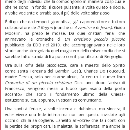
meno degli individui che la compongono in maniera cospicua e
che ne sono, in fondo, il cuore pulsante: a volte quieto e docile,
a volte vociante e arrabbiato, il più delle volte silenzioso.
È di qui che da tempo il giornalista, già caporedattore e tuttora
collaboratore de
Il Regno
(nonché di
Avvenire
e di
Jesus)
, Guido
Mocellin, ha preso le mosse. Da quei cristiani feriali che
animavano le cronache di
Un cristiano piccolo piccolo
pubblicato da EDB nel 2010, che accompagnavano nelle loro
storie anche «irregolari» quel magistero della misericordia che si
sarebbe fatto strada di lì a poco con il
pontificato di Bergoglio.
Ora sulla cifra della piccolezza, cara a maestri dello Spirito
come santa Teresina del Bambin Gesù, Charles De Foucauld,
madre Teresa, solo per citarne alcuni, fa centro il nuovo libro
Cronache di un piccolo cristiano
. Dieci anni dopo l’arrivo di
Francesco, vengono messi a fuoco quei «santi della porta
accanto» che sono il fondamento ultimo della Chiesa-
istituzione su cui, appunto, i vaticanisti comunicano.
Una santità feriale, a volte incerta e dubbiosa, ma sincera; il
voler vivere una fede intima ma non per questo invisibile agli
occhi di chi la sa cogliere. L’anelito all’«oltre» che fa i conti con
le perdite dei propri cari, la malattia, la sofferenza; ma anche la