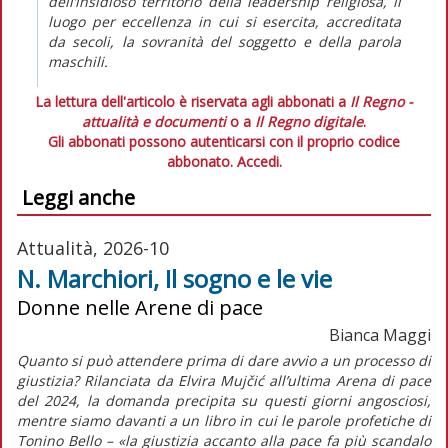
dell’insidioso territorio della
leadership
religiosa, il
luogo per eccellenza in cui si esercita, accreditata
da secoli, la sovranità del soggetto e della parola
maschili.
La lettura dell'articolo è riservata agli abbonati a
Il Regno -
attualità e documenti
o a
Il Regno digitale
.
Gli abbonati possono autenticarsi con il proprio codice
abbonato.
Accedi.
Leggi anche
Attualità, 2026-10
N. Marchiori, Il sogno e le vie
Donne nelle Arene di pace
Bianca Maggi
Quanto si può attendere prima di dare avvio a un processo di
giustizia? Rilanciata da Elvira Mujčić all’ultima Arena di pace
del 2024, la domanda precipita su questi giorni angosciosi,
mentre siamo davanti a un libro in cui le parole profetiche di
Tonino Bello – «la giustizia accanto alla pace fa più scandalo