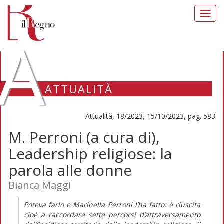
Toggl
navig
A
ATTUALITÀ
Attualità, 18/2023, 15/10/2023, pag. 583
M. Perroni (a cura di),
Leadership religiose: la
parola alle donne
Bianca Maggi
Poteva farlo e Marinella Perroni l’ha fatto: è riuscita
cioè a raccordare sette percorsi d’attraversamento