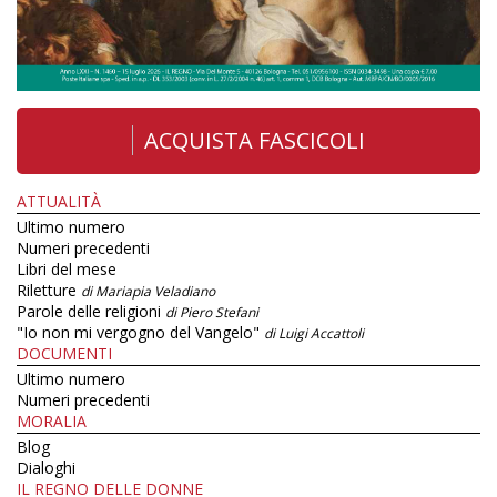
ACQUISTA FASCICOLI
ATTUALITÀ
Ultimo numero
Numeri precedenti
Libri del mese
Riletture
di Mariapia Veladiano
Parole delle religioni
di Piero Stefani
"Io non mi vergogno del Vangelo"
di Luigi Accattoli
DOCUMENTI
Ultimo numero
Numeri precedenti
MORALIA
Blog
Dialoghi
IL REGNO DELLE DONNE