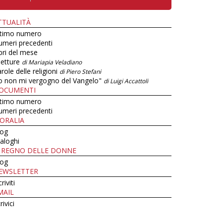
TTUALITÀ
ltimo numero
umeri precedenti
bri del mese
letture
di Mariapia Veladiano
role delle religioni
di Piero Stefani
o non mi vergogno del Vangelo"
di Luigi Accattoli
OCUMENTI
ltimo numero
umeri precedenti
ORALIA
log
aloghi
L REGNO DELLE DONNE
log
EWSLETTER
criviti
MAIL
rivici