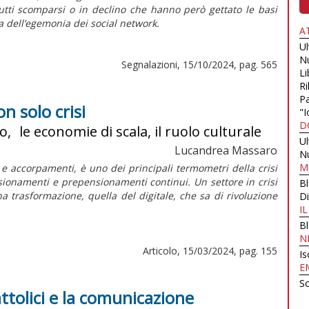
tutti scomparsi o in declino che hanno però gettato le basi
a dell’egemonia dei
social network
.
A
U
N
Segnalazioni, 15/10/2024, pag. 565
Li
Ri
Pa
on solo crisi
"I
D
o, le economie di scala, il ruolo culturale
U
Lucandrea Massaro
N
M
 e accorpamenti, è uno dei principali termometri della crisi
ensionamenti e prepensionamenti continui. Un settore in crisi
B
 trasformazione, quella del digitale, che sa di rivoluzione
Di
I
B
N
Articolo, 15/03/2024, pag. 155
Is
E
Sc
attolici e la comunicazione