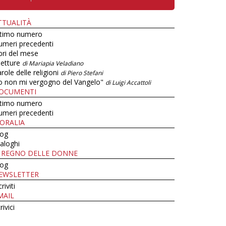
TTUALITÀ
ltimo numero
umeri precedenti
bri del mese
letture
di Mariapia Veladiano
role delle religioni
di Piero Stefani
o non mi vergogno del Vangelo"
di Luigi Accattoli
OCUMENTI
ltimo numero
umeri precedenti
ORALIA
log
aloghi
L REGNO DELLE DONNE
log
EWSLETTER
criviti
MAIL
rivici