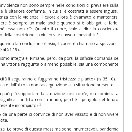
onviolenza non sono sempre nelle condizioni di prevalere sulla
 è ulteriore conferma, in cui si è costretti a essere ingiusti,
iolenza con la violenza. Il cuore allora è chiamato a mantenersi
dere è sempre un male anche quando si è obbligati a farlo.
ché essa non c’è. Quanto il cuore, vale a dire la coscienza-
o della costrizione: la violenza è davvero inevitabile?
 quando la conclusione è «sì», il cuore è chiamato a spezzarsi:
Sal 51.19).
oismo integrale. Rimane, però, da porsi la difficile domanda se
 una vittoria raggiunta o almeno possibile, sia una componente
cità li seguiranno e fuggiranno tristezza e pianto» (Is 35,10). I
nca e dall’altro la non rassegnazione alla situazione presente.
n può più sopportare la situazione così com’è, ma comincia a
significa conflitto con il mondo, perché il pungolo del futuro
3
presente incompiuto».
 da una parte ci convince di non aver vissuto e di non vivere
cita.
osa. Le prove di questa massima sono innumerevoli, pandemia