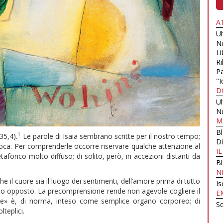
A
U
N
Li
Ri
Pa
"I
D
U
N
M
B
1
35,4).
Le parole di Isaia sembrano scritte per il nostro tempo;
Di
ca. Per comprenderle occorre riservare qualche attenzione al
I
aforico molto diffuso; di solito, però, in accezioni distanti da
B
N
il cuore sia il luogo dei sentimenti, dell’amore prima di tutto
Is
suo opposto. La precomprensione rende non agevole cogliere il
E
re» è, di norma, inteso come semplice organo corporeo; di
Sc
lteplici.