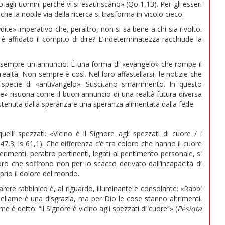
Dio agli uomini perché vi si esauriscano» (Qo 1,13). Per gli esseri
nche la nobile via della ricerca si trasforma in vicolo cieco.
dite» imperativo che, peraltro, non si sa bene a chi sia rivolto.
 affidato il compito di dire? L’indeterminatezza racchiude la
 sempre un annuncio. È una forma di «evangelo» che rompe il
realtà. Non sempre è così. Nel loro affastellarsi, le notizie che
pecie di «antivangelo». Suscitano smarrimento. In questo
te» risuona come il buon annuncio di una realtà futura diversa
stenuta dalla speranza e una speranza alimentata dalla fede.
lli spezzati: «Vicino è il Signore agli spezzati di cuore / i
 147,3; Is 61,1). Che differenza c’è tra coloro che hanno il cuore
rimenti, peraltro pertinenti, legati al pentimento personale, si
ro che soffrono non per lo scacco derivato dall’incapacità di
prio il dolore del mondo.
parere rabbinico è, al riguardo, illuminante e consolante: «Rabbi
llame è una disgrazia, ma per Dio le cose stanno altrimenti.
ome è detto: “il Signore è vicino agli spezzati di cuore”» (
Pesiqta