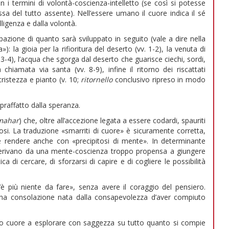
 con i termini di volontà-coscienza-intelletto (se così si potesse
essa del tutto assente). Nell’essere umano il cuore indica il sé
ligenza e dalla volontà.
ipazione di quanto sarà sviluppato in seguito (vale a dire nella
): la gioia per la rifioritura del deserto (vv. 1-2), la venuta di
3-4), l’acqua che sgorga dal deserto che guarisce ciechi, sordi,
chiamata via santa (vv. 8-9), infine il ritorno dei riscattati
tristezza e pianto (v. 10;
ritornello
conclusivo ripreso in modo
raffatto dalla speranza.
mahar
) che, oltre all’accezione legata a essere codardi, spauriti
itosi. La traduzione «smarriti di cuore» è sicuramente corretta,
be rendere anche con «precipitosi di mente». In determinante
derivano da una mente-coscienza troppo propensa a giungere
ca di cercare, di sforzarsi di capire e di cogliere le possibilità
’è più niente da fare», senza avere il coraggio del pensiero.
ana consolazione nata dalla consapevolezza d’aver compiuto
io cuore a esplorare con saggezza su tutto quanto si compie