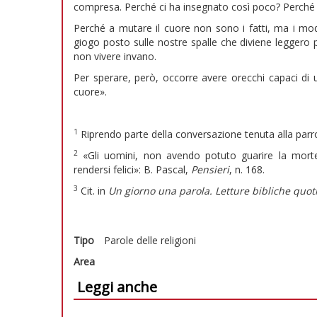
compresa. Perché ci ha insegnato così poco? Perché v
Perché a mutare il cuore non sono i fatti, ma i modi 
giogo posto sulle nostre spalle che diviene leggero p
non vivere invano.
Per sperare, però, occorre avere orecchi capaci di ud
cuore».
1
Riprendo parte della conversazione tenuta alla parro
2
«Gli uomini, non avendo potuto guarire la morte,
rendersi felici»: B. Pascal,
Pensieri
, n. 168.
3
Cit. in
Un giorno una parola. Letture bibliche quot
Tipo
Parole delle religioni
Area
Leggi anche