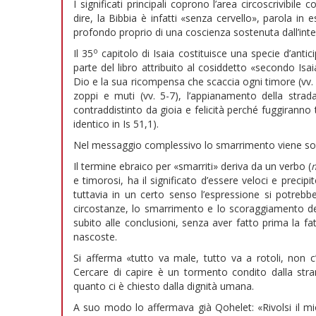
I significati principali coprono l’area circoscrivibile
dire, la Bibbia è infatti «senza cervello», parola in 
profondo proprio di una coscienza sostenuta dall’intel
o
Il 35
capitolo di Isaia costituisce una specie d’antic
parte del libro attribuito al cosiddetto «secondo Isaia»
Dio e la sua ricompensa che scaccia ogni timore (vv. 
zoppi e muti (vv. 5-7), l’appianamento della strada 
contraddistinto da gioia e felicità perché fuggiranno 
identico in Is 51,1).
Nel messaggio complessivo lo smarrimento viene sop
Il termine ebraico per «smarriti» deriva da un verbo (
e timorosi, ha il significato d’essere veloci e precip
tuttavia in un certo senso l’espressione si potreb
circostanze, lo smarrimento e lo scoraggiamento 
subito alle conclusioni, senza aver fatto prima la fati
nascoste.
Si afferma «tutto va male, tutto va a rotoli, non c
Cercare di capire è un tormento condito dalla str
quanto ci è chiesto dalla dignità umana.
A suo modo lo affermava già Qohelet: «Rivolsi il m