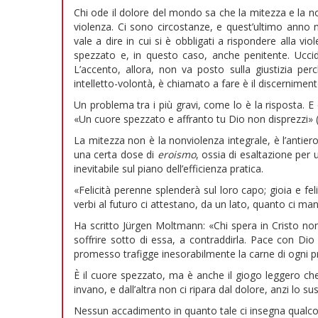
Chi ode il dolore del mondo sa che la mitezza e la n
violenza. Ci sono circostanze, e quest’ultimo anno ne
vale a dire in cui si è obbligati a rispondere alla v
spezzato e, in questo caso, anche penitente. Ucci
L’accento, allora, non va posto sulla giustizia per
intelletto-volontà, è chiamato a fare è il discerniment
Un problema tra i più gravi, come lo è la risposta. E
«Un cuore spezzato e affranto tu Dio non disprezzi» (
La mitezza non è la nonviolenza integrale, è l’antier
una certa dose di
eroismo
, ossia di esaltazione per
inevitabile sul piano dell’efficienza pratica.
«Felicità perenne splenderà sul loro capo; gioia e feli
verbi al futuro ci attestano, da un lato, quanto ci ma
Ha scritto Jürgen Moltmann: «Chi spera in Cristo no
soffrire sotto di essa, a contraddirla. Pace con Dio 
promesso trafigge inesorabilmente la carne di ogni 
È il cuore spezzato, ma è anche il giogo leggero che
invano, e dall’altra non ci ripara dal dolore, anzi lo sus
Nessun accadimento in quanto tale ci insegna qualc