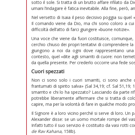
sotto il sole. Si tratta di un brutto affare rifilato da 
umani l’indagare è fatica inevitabile. Alla fine, però, a
Nel versetto di Isaia il peso decisivo poggia su quel «
Il comando viene da Dio, ma chi sono coloro a cui è
difficoltà dell’atto di farci giungere «buone notizie».
Una voce che viene da fuori costituisce, comunque,
cerchio chiuso dei propri tentativi di comprendere la 
giungono a noi da ogni dove rappresentano una s
contesto, quel «dite agli smarriti di cuore: non teme
da quella presente. Per crederlo occorre una fede so
Cuori spezzati
Non ci sono solo i cuori smarriti, ci sono anche que
frantumati di spirito salva» (Sal 34,19; cf. Sal 51,19;
smarrito e chi lo ha spezzato? Lasciando da parte rife
potrebbe liberamente affermare che si tratta di colo
capire, ma per la volontà di fare in qualche modo pro
Il Signore è a loro vicino perché si serve di loro. Un 
Alexander disse: se un uomo mortale rompe del vase
Infatti tutto il suo servizio è costituito da vasi rotti c
de Rav Kahana
, 158b).