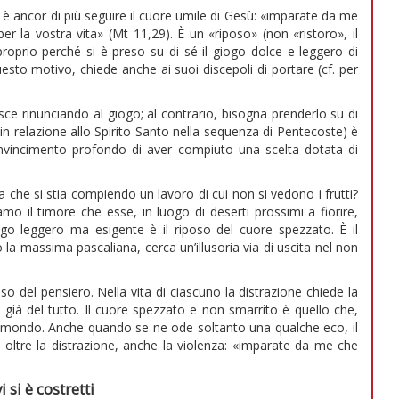
è ancor di più seguire il cuore umile di Gesù: «imparate da me
r la vostra vita» (Mt 11,29). È un «riposo» (non «ristoro», il
roprio perché si è preso su di sé il giogo dolce e leggero di
uesto motivo, chiede anche ai suoi discepoli di portare (cf. per
ce rinunciando al giogo; al contrario, bisogna prenderlo su di
in relazione allo Spirito Santo nella sequenza di Pentecoste) è
convincimento profondo di aver compiuto una scelta dotata di
he si stia compiendo un lavoro di cui non si vedono i frutti?
amo il timore che esse, in luogo di deserti prossimi a fiorire,
ogo leggero ma esigente è il riposo del cuore spezzato. È il
 la massima pascaliana, cerca un’illusoria via di uscita nel non
so del pensiero. Nella vita di ciascuno la distrazione chiede la
n già del tutto. Il cuore spezzato e non smarrito è quello che,
l mondo. Anche quando se ne ode soltanto una qualche eco, il
, oltre la distrazione, anche la violenza: «imparate da me che
si è costretti