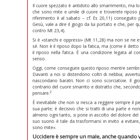
Il cuore spezzato è antidoto allo smarrimento, ma lo 
che sono mite e umile di cuore e troverete riposo pe
riferimento è al sabato – cf. Es 20,11) conseguito p
Gesù, vale a dire il giogo da lui portato e che, per q
contro Mt 23,4).
Si è «stanchi e oppressi» (Mt 11,28) ma non se ne es
sé. Non è il riposo dopo la fatica, ma (come è detto 
il riposo nella fatica. È una condizione legata al 
senso.
Oggi, come conseguire questo riposo mentre sembra c
Davanti a noi si distendono coltri di nebbia; avverti
nascondano baratri. Non ci sono scorciatoie. Il gi
contrario del cuore smarrito e distratto che, secondo
2
pensare.
È inevitabile che non si riesca a reggere sempre il pe
sua parte; è decisivo che si tratti di una parte e no
almeno ogni tanto, si pone in ascolto del dolore de
suo suono è tale da trasformarsi in invito a evitare
sono mite».
Uccidere è sempre un male,
anche quando vi 