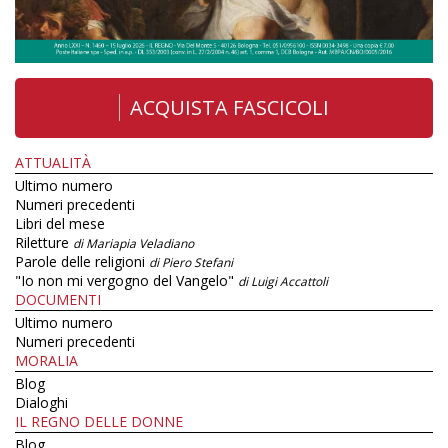
ACQUISTA FASCICOLI
ATTUALITÀ
Ultimo numero
Numeri precedenti
Libri del mese
Riletture
di Mariapia Veladiano
Parole delle religioni
di Piero Stefani
"Io non mi vergogno del Vangelo"
di Luigi Accattoli
DOCUMENTI
Ultimo numero
Numeri precedenti
MORALIA
Blog
Dialoghi
IL REGNO DELLE DONNE
Blog