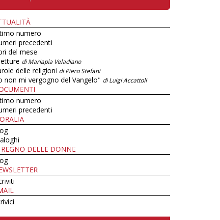
TTUALITÀ
ltimo numero
umeri precedenti
bri del mese
letture
di Mariapia Veladiano
role delle religioni
di Piero Stefani
o non mi vergogno del Vangelo"
di Luigi Accattoli
OCUMENTI
ltimo numero
umeri precedenti
ORALIA
log
aloghi
L REGNO DELLE DONNE
log
EWSLETTER
criviti
MAIL
rivici