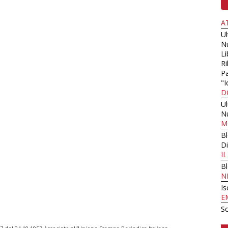
A
U
N
Li
Ri
Pa
"I
D
U
N
M
B
Di
I
B
N
Is
E
Sc