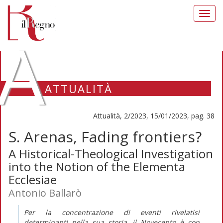
Toggl
navig
A
ATTUALITÀ
Attualità, 2/2023, 15/01/2023, pag. 38
S. Arenas, Fading frontiers?
A Historical-Theological Investigation
into the Notion of the Elementa
Ecclesiae
Antonio Ballarò
Per la concentrazione di eventi rivelatisi
determinanti nella sua storia, il Novecento è con