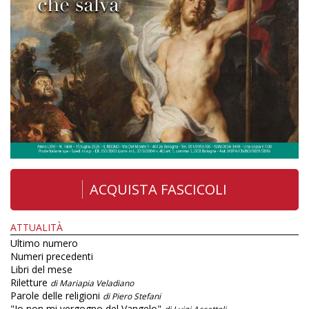
ACQUISTA FASCICOLI
ATTUALITÀ
Ultimo numero
Numeri precedenti
Libri del mese
Riletture
di Mariapia Veladiano
Parole delle religioni
di Piero Stefani
"Io non mi vergogno del Vangelo"