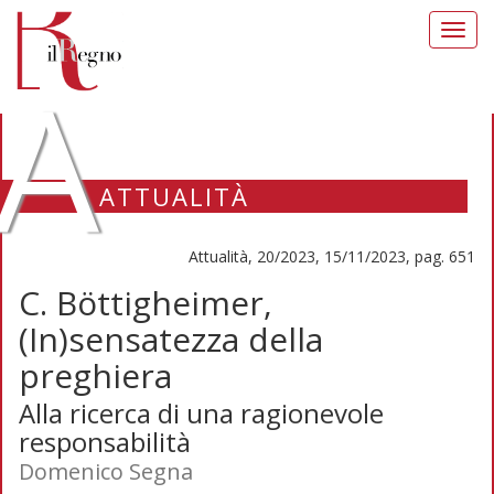
Toggl
navig
A
ATTUALITÀ
Attualità, 20/2023, 15/11/2023, pag. 651
C. Böttigheimer,
(In)sensatezza della
preghiera
Alla ricerca di una ragionevole
responsabilità
Domenico Segna