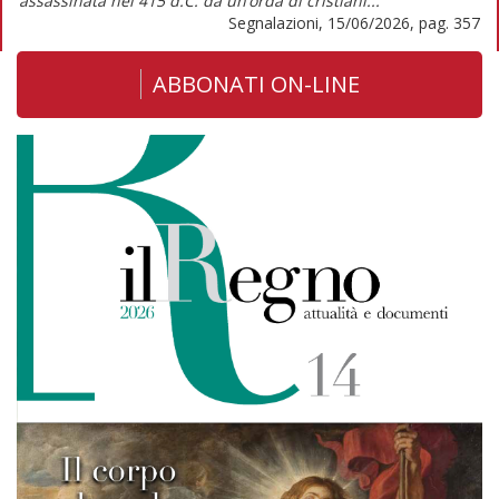
assassinata nel 415 d.C. da un’orda di cristiani...
Segnalazioni, 15/06/2026, pag. 357
ABBONATI ON-LINE