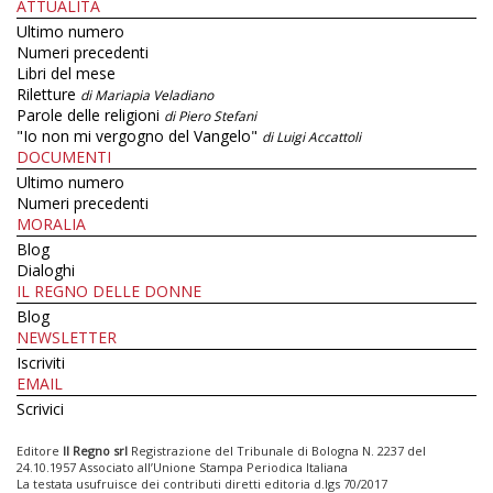
ATTUALITÀ
Ultimo numero
Numeri precedenti
Libri del mese
Riletture
di Mariapia Veladiano
Parole delle religioni
di Piero Stefani
"Io non mi vergogno del Vangelo"
di Luigi Accattoli
DOCUMENTI
Ultimo numero
Numeri precedenti
MORALIA
Blog
Dialoghi
IL REGNO DELLE DONNE
Blog
NEWSLETTER
Iscriviti
EMAIL
Scrivici
Editore
Il Regno srl
Registrazione del Tribunale di Bologna N. 2237 del
24.10.1957 Associato all’Unione Stampa Periodica Italiana
La testata usufruisce dei contributi diretti editoria d.lgs 70/2017