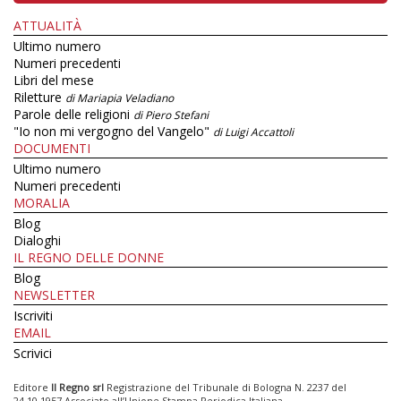
ATTUALITÀ
Ultimo numero
Numeri precedenti
Libri del mese
Riletture
di Mariapia Veladiano
Parole delle religioni
di Piero Stefani
"Io non mi vergogno del Vangelo"
di Luigi Accattoli
DOCUMENTI
Ultimo numero
Numeri precedenti
MORALIA
Blog
Dialoghi
IL REGNO DELLE DONNE
Blog
NEWSLETTER
Iscriviti
EMAIL
Scrivici
Editore
Il Regno srl
Registrazione del Tribunale di Bologna N. 2237 del
24.10.1957 Associato all’Unione Stampa Periodica Italiana