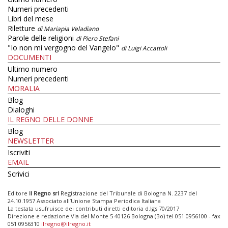
Numeri precedenti
Libri del mese
Riletture
di Mariapia Veladiano
Parole delle religioni
di Piero Stefani
"Io non mi vergogno del Vangelo"
di Luigi Accattoli
DOCUMENTI
Ultimo numero
Numeri precedenti
MORALIA
Blog
Dialoghi
IL REGNO DELLE DONNE
Blog
NEWSLETTER
Iscriviti
EMAIL
Scrivici
Editore
Il Regno srl
Registrazione del Tribunale di Bologna N. 2237 del
24.10.1957 Associato all’Unione Stampa Periodica Italiana
La testata usufruisce dei contributi diretti editoria d.lgs 70/2017
Direzione e redazione Via del Monte 5 40126 Bologna (Bo) tel 051 0956100 - fax
051 0956310
ilregno@ilregno.it