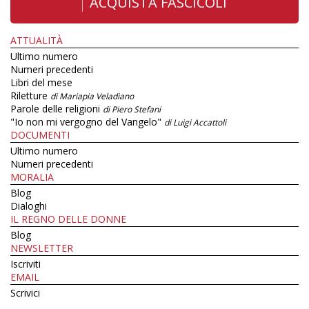
ACQUISTA FASCICOLI
ATTUALITÀ
Ultimo numero
Numeri precedenti
Libri del mese
Riletture
di Mariapia Veladiano
Parole delle religioni
di Piero Stefani
"Io non mi vergogno del Vangelo"
di Luigi Accattoli
DOCUMENTI
Ultimo numero
Numeri precedenti
MORALIA
Blog
Dialoghi
IL REGNO DELLE DONNE
Blog
NEWSLETTER
Iscriviti
EMAIL
Scrivici