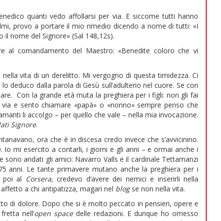
nedico quanti vedo affollarsi per via. E siccome tutti hanno
mi, provo a portare il mio rimedio dicendo a nome di tutti: «I
no il nome del Signore» (Sal 148,12s).
e al comandamento del Maestro: «Benedite coloro che vi
ella vita di un derelitto. Mi vergogno di questa timidezza. Ci
 lo deduco dalla parola di Gesù sull’adulterio nel cuore. Se con
are.
Con la grande età muta la preghiera per i figli: non gli fai
er via e sento chiamare «papà» o «nonno» sempre penso che
chiamanti li accolgo – per quello che vale – nella mia invocazione.
dati Signore
.
lontanavano, ora che è in discesa credo invece che s’avvicinino.
. Io mi esercito a contarli, i giorni e gli anni – e ormai anche i
 sono andati gli amici: Navarro Valls e il cardinale Tettamanzi
75 anni. Le tante primavere mutano anche la preghiera per i
 poi al
Corsera
, credevo d’avere dei nemici e inserirli nella
 affetto a chi antipatizza, magari nel
blog
se non nella vita.
tto di dolore. Dopo che si è molto peccato in pensieri, opere e
retta nell’
open
space
delle redazioni. E dunque ho omesso