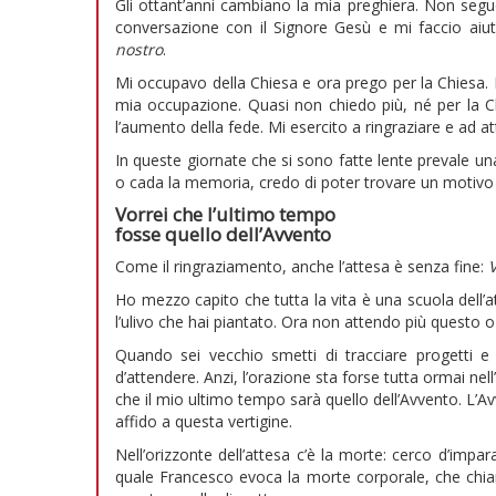
Gli ottant’anni cambiano la mia preghiera. Non segu
conversazione con il Signore Gesù e mi faccio aiuta
nostro
.
Mi occupavo della Chiesa e ora prego per la Chiesa.
mia occupazione. Quasi non chiedo più, né per la C
l’aumento della fede. Mi esercito a ringraziare e ad a
In queste giornate che si sono fatte lente prevale un
o cada la memoria, credo di poter trovare un motivo 
Vorrei che l’ultimo tempo
fosse quello dell’Avvento
Come il ringraziamento, anche l’attesa è senza fine:
V
Ho mezzo capito che tutta la vita è una scuola dell’att
l’ulivo che hai piantato. Ora non attendo più questo o
Quando sei vecchio smetti di tracciare progetti e
d’attendere. Anzi, l’orazione sta forse tutta ormai ne
che il mio ultimo tempo sarà quello dell’Avvento. L’Av
affido a questa vertigine.
Nell’orizzonte dell’attesa c’è la morte: cerco d’impa
quale Francesco evoca la morte corporale, che chia