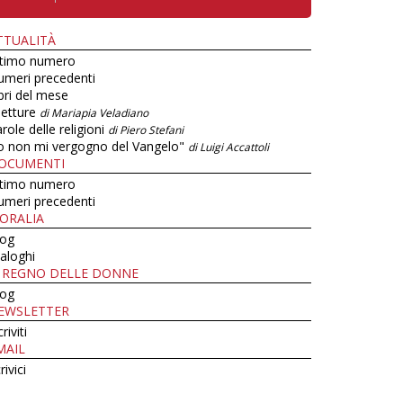
TTUALITÀ
ltimo numero
umeri precedenti
bri del mese
letture
di Mariapia Veladiano
role delle religioni
di Piero Stefani
o non mi vergogno del Vangelo"
di Luigi Accattoli
OCUMENTI
ltimo numero
umeri precedenti
ORALIA
log
aloghi
L REGNO DELLE DONNE
log
EWSLETTER
criviti
MAIL
rivici