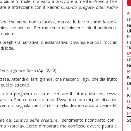
o più le formule, ora vado a braccio e a mente. Provo a fare
re a intrecciarla con il Padre:
Quando pregate dite: Padre
A
U
 Non che prima non lo facessi, ma ora lo faccio come fosse la
N
hiesa né per me. Per me cerco di chiedere solo il perdono e
Li
ttendere.
Ri
Pa
a preghiera narrativa, o esclamativa. Dovunque si posi l’occhio
"I
di lode.
D
U
N
ieni, Signore Gesù
(Ap 22,20).
M
B
esa. Attendi di farti grande, che nascano i figli, che dia frutto
Di
 quello: attendo.
I
 la tua preghiera cessa di scrutare il futuro. Ma non cessa
B
ll’attesa. Sono nato nel tempo d’Avvento e ora mi pare di capire
N
vento ci segnala che il più e il meglio devono ancora venire. Mi
Is
E
Sc
rare dal
Cantico delle creature
il sentimento riconciliato con il
ma «sorella». Cerco d’imparare ma confesso d’avere paura di