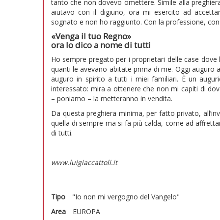
tanto che non dovevo omettere. Simile alla preghiera 
aiutavo con il digiuno, ora mi esercito ad accettar
sognato e non ho raggiunto. Con la professione, con i 
«Venga il tuo Regno»
ora lo dico a nome di tutti
Ho sempre pregato per i proprietari delle case dove h
quanti le avevano abitate prima di me. Oggi auguro al
auguro in spirito a tutti i miei familiari. È un augur
interessato: mira a ottenere che non mi capiti di dov
– poniamo – la metteranno in vendita.
Da questa preghiera minima, per fatto privato, all’
quella di sempre ma si fa più calda, come ad affretta
di tutti.
www.luigiaccattoli.it
Tipo
"Io non mi vergogno del Vangelo"
Area
EUROPA