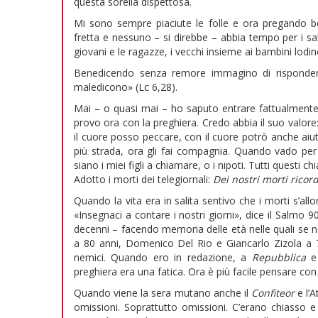
questa sorella dispettosa.
Mi sono sempre piaciute le folle e ora pregando be
fretta e nessuno – si direbbe – abbia tempo per i sal
giovani e le ragazze, i vecchi insieme ai bambini lodi
Benedicendo senza remore immagino di risponder
maledicono» (Lc 6,28).
Mai – o quasi mai – ho saputo entrare fattualmente n
provo ora con la preghiera. Credo abbia il suo valore:
il cuore posso peccare, con il cuore potrò anche aiut
più strada, ora gli fai compagnia. Quando vado p
siano i miei figli a chiamare, o i nipoti. Tutti questi 
Adotto i morti dei telegiornali:
Dei nostri morti ricor
Quando la vita era in salita sentivo che i morti s’al
«Insegnaci a contare i nostri giorni», dice il Salmo 90
decenni – facendo memoria delle età nelle quali se ne
a 80 anni, Domenico Del Rio e Giancarlo Zizola a 
nemici. Quando ero in redazione, a
Repubblica
e
preghiera era una fatica. Ora è più facile pensare con
Quando viene la sera mutano anche il
Confiteor
e l’A
omissioni. Soprattutto omissioni. C’erano chiasso e f