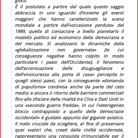
gioco.
È il postulato a partire dal quale questo saggio
abbraccia in uno sguardo d’insieme gli eventi
maggiori che hanno caratterizzato la scena
mondiale a partire dall’«occasione perduta» del
1989, quella di consacrare a livello planetario il
modello politico ed economico della democrazia e
del mercato. Si analizzano le dinamiche della
«globalizzazione non governata» (le cui
conseguenze negative hanno colpito in modo
particolare i paesi dell’Occidente); il fenomeno
dell’accentuazione delle disuguaglianze e
dell’«insicurezza alla porta di casa» percepita in
quegli stessi paesi, con la conseguente «domanda
di populismo» condivisa anche da parte del ceto
medio; e ancora il ritorno delle barriere commerciali
fino allo sfociare della rivalità tra Cina e Stati Uniti in
una «seconda guerra fredda», in cui l’«eterogeneo
blocco contrapposto a quello delle democrazie
occidentali» è guidato appunto dal gigante asiatico.
Il nodo cruciale da sciogliere, al fine di preservare
quei «valori che, creati dalla civiltà occidentale,
rappresentano una conquista irrinunciabile per il