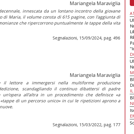
Mariangela Maraviglia
adecennale, innescata da un lontano incontro della giovane
A
o di Maria, il volume consta di 615 pagine, con l’aggiunta di
U
imonianze che ripercorrono puntualmente le tappe della vita
N
Li
Ri
Segnalazioni, 15/09/2024, pag. 496
Pa
"I
D
U
N
M
Mariangela Maraviglia
B
e il lettore a immergersi nella multiforme produzione
Di
edizione, scandagliando il continuo dibattersi di padre
I
 un’opera all’altra in un procedimento che definisce «a
B
 «tappe di un percorso unico» in cui le ripetizioni aprono a
N
 nuove.
Is
E
Sc
Segnalazioni, 15/03/2022, pag. 177