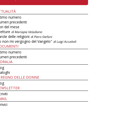
TTUALITÀ
ltimo numero
umeri precedenti
bri del mese
letture
di Mariapia Veladiano
role delle religioni
di Piero Stefani
o non mi vergogno del Vangelo"
di Luigi Accattoli
OCUMENTI
ltimo numero
umeri precedenti
ORALIA
log
aloghi
L REGNO DELLE DONNE
log
EWSLETTER
criviti
MAIL
rivici