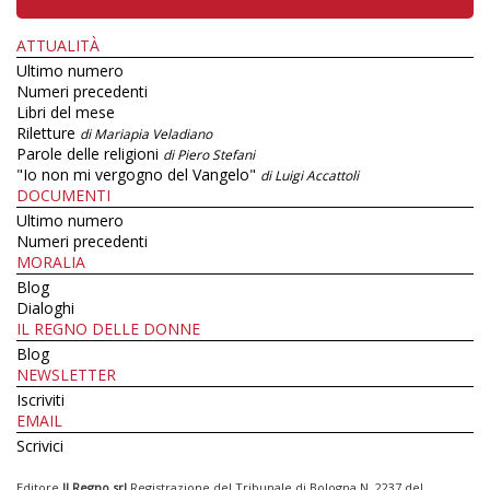
ATTUALITÀ
Ultimo numero
Numeri precedenti
Libri del mese
Riletture
di Mariapia Veladiano
Parole delle religioni
di Piero Stefani
"Io non mi vergogno del Vangelo"
di Luigi Accattoli
DOCUMENTI
Ultimo numero
Numeri precedenti
MORALIA
Blog
Dialoghi
IL REGNO DELLE DONNE
Blog
NEWSLETTER
Iscriviti
EMAIL
Scrivici
Editore
Il Regno srl
Registrazione del Tribunale di Bologna N. 2237 del