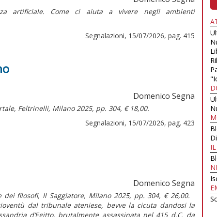
genza artificiale. Come ci aiuta a vivere negli ambienti
A
U
Segnalazioni, 15/07/2026, pag. 415
N
Li
Ri
no
Pa
"I
D
Domenico Segna
U
rtale,
Feltrinelli, Milano 2025, pp. 304, € 18,00.
N
M
Segnalazioni, 15/07/2026, pag. 423
B
Di
I
B
N
Is
Domenico Segna
E
 dei filosofi, Il Saggiatore, Milano 2025, pp. 304, € 26,00.
Sc
gioventù dal tribunale ateniese, bevve la cicuta dandosi la
essandria d’Egitto, brutalmente assassinata nel 415 d.C. da