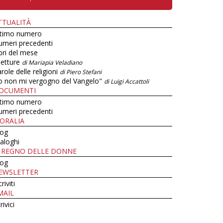
TTUALITÀ
ltimo numero
umeri precedenti
bri del mese
letture
di Mariapia Veladiano
role delle religioni
di Piero Stefani
o non mi vergogno del Vangelo"
di Luigi Accattoli
OCUMENTI
ltimo numero
umeri precedenti
ORALIA
log
aloghi
L REGNO DELLE DONNE
log
EWSLETTER
criviti
MAIL
rivici