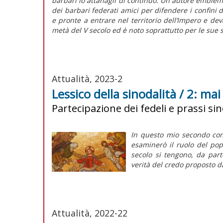
barbari
lo attanagli di continuo. Un autore emblema
dei
barbari
federati
amici
per difendere i confini d
e pronte a entrare nel territorio dell’Impero e dev
metà del V secolo ed è noto soprattutto per le sue s
Attualità, 2023-2
Lessico della sinodalità / 2: mai
Partecipazione dei fedeli e prassi sino
In questo mio secondo cont
esaminerò il ruolo del pop
secolo si tengono, da part
verità del credo proposto d
Attualità, 2022-22