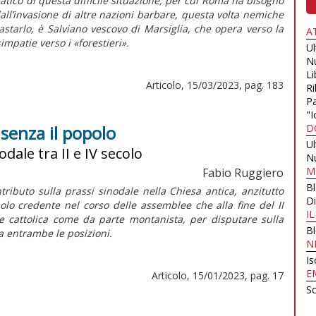
tico di questa difficile situazione, per cui Roma ha bisogno
all’invasione di altre nazioni
barbare
, questa volta
nemiche
astarlo, è Salviano vescovo di Marsiglia, che opera verso la
A
impatie verso i «forestieri».
U
N
Li
Articolo, 15/03/2023, pag. 183
Ri
Pa
"I
 senza il popolo
D
U
dale tra II e IV secolo
N
M
Fabio Ruggiero
B
ributo sulla prassi sinodale nella Chiesa antica, anzitutto
Di
olo credente nel corso delle assemblee che alla fine del II
I
e cattolica come da parte montanista, per disputare sulla
B
a entrambe le posizioni.
N
Is
E
Articolo, 15/01/2023, pag. 17
Sc