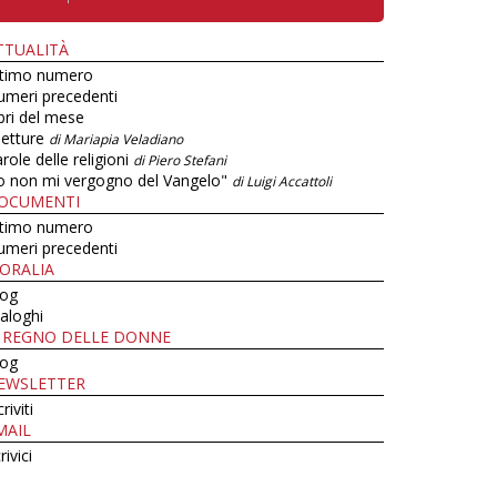
TTUALITÀ
ltimo numero
umeri precedenti
bri del mese
letture
di Mariapia Veladiano
role delle religioni
di Piero Stefani
o non mi vergogno del Vangelo"
di Luigi Accattoli
OCUMENTI
ltimo numero
umeri precedenti
ORALIA
log
aloghi
L REGNO DELLE DONNE
log
EWSLETTER
criviti
MAIL
rivici