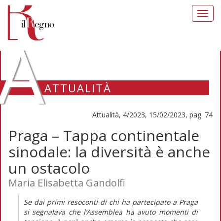
Toggl
navig
A
ATTUALITÀ
Attualità, 4/2023, 15/02/2023, pag. 74
Praga – Tappa continentale
sinodale: la diversità è anche
un ostacolo
Maria Elisabetta Gandolfi
Se dai primi resoconti di chi ha partecipato a Praga
si segnalava che l’Assemblea ha avuto momenti di