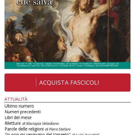
ACQUISTA FASCICOLI
ATTUALITÀ
Ultimo numero
Numeri precedenti
Libri del mese
Riletture
di Mariapia Veladiano
Parole delle religioni
di Piero Stefani
"Io non mi vergogno del Vangelo"
di Luigi Accattoli