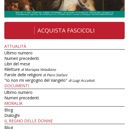
ACQUISTA FASCICOLI
ATTUALITÀ
Ultimo numero
Numeri precedenti
Libri del mese
Riletture
di Mariapia Veladiano
Parole delle religioni
di Piero Stefani
"Io non mi vergogno del Vangelo"
di Luigi Accattoli
DOCUMENTI
Ultimo numero
Numeri precedenti
MORALIA
Blog
Dialoghi
IL REGNO DELLE DONNE
Blog