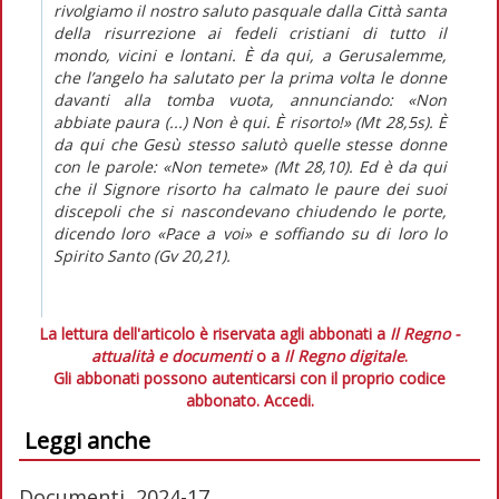
rivolgiamo il nostro saluto pasquale dalla Città santa
della risurrezione ai fedeli cristiani di tutto il
mondo, vicini e lontani. È da qui, a Gerusalemme,
che l’angelo ha salutato per la prima volta le donne
davanti alla tomba vuota, annunciando: «Non
abbiate paura (...) Non è qui. È risorto!» (Mt 28,5s). È
da qui che Gesù stesso salutò quelle stesse donne
con le parole: «Non temete» (Mt 28,10). Ed è da qui
che il Signore risorto ha calmato le paure dei suoi
discepoli che si nascondevano chiudendo le porte,
dicendo loro «Pace a voi» e soffiando su di loro lo
Spirito Santo (Gv 20,21).
La lettura dell'articolo è riservata agli abbonati a
Il Regno -
attualità e documenti
o a
Il Regno digitale
.
Gli abbonati possono autenticarsi con il proprio codice
abbonato.
Accedi.
Leggi anche
Documenti, 2024-17