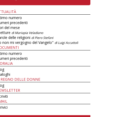
TTUALITÀ
ltimo numero
umeri precedenti
bri del mese
letture
di Mariapia Veladiano
role delle religioni
di Piero Stefani
o non mi vergogno del Vangelo"
di Luigi Accattoli
OCUMENTI
ltimo numero
umeri precedenti
ORALIA
log
aloghi
L REGNO DELLE DONNE
log
EWSLETTER
criviti
MAIL
rivici