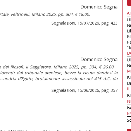
Domenico Segna
A
rtale,
Feltrinelli, Milano 2025, pp. 304, € 18,00.
U
Segnalazioni, 15/07/2026, pag. 423
N
Li
Ri
Pa
"I
D
Domenico Segna
U
N
 dei filosofi, Il Saggiatore, Milano 2025, pp. 304, € 26,00.
M
gioventù dal tribunale ateniese, bevve la cicuta dandosi la
B
essandria d’Egitto, brutalmente assassinata nel 415 d.C. da
Di
I
Segnalazioni, 15/06/2026, pag. 357
B
N
Is
E
Sc