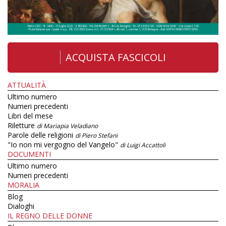
ACQUISTA FASCICOLI
ATTUALITÀ
Ultimo numero
Numeri precedenti
Libri del mese
Riletture
di Mariapia Veladiano
Parole delle religioni
di Piero Stefani
"Io non mi vergogno del Vangelo"
di Luigi Accattoli
DOCUMENTI
Ultimo numero
Numeri precedenti
MORALIA
Blog
Dialoghi
IL REGNO DELLE DONNE