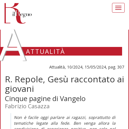
Toggl
navig
A
ATTUALITÀ
Attualità, 10/2024, 15/05/2024, pag. 307
R. Repole, Gesù raccontato ai
giovani
Cinque pagine di Vangelo
Fabrizio Casazza
Non è facile oggi parlare ai ragazzi, soprattutto di
tematiche legate alla fede. Ben venga allora la
condivisione di esperienze positive, non solo nel