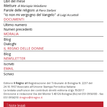
Libri del mese
Riletture
di Mariapia Veladiano
Parole delle religioni
di Piero Stefani
"Io non mi vergogno del Vangelo"
di Luigi Accattoli
DOCUMENTI
Ultimo numero
Numeri precedenti
MORALIA
Blog
Dialoghi
IL REGNO DELLE DONNE
Blog
NEWSLETTER
Iscriviti
EMAIL
Scrivici
Editore
Il Regno srl
Registrazione del Tribunale di Bologna N. 2237 del
24.10.1957 Associato all’Unione Stampa Periodica Italiana
La testata usufruisce dei contributi diretti editoria d.lgs 70/2017
Direzione e redazione Via del Monte 5 40126 Bologna (Bo) tel 051 0956100 - fax
051 0956310
ilregno@ilregno.it
Note legali