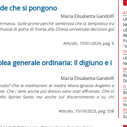
nde che si pongono
A
Maria Elisabetta Gandolfi
U
ermania. Sulle prime perché sembrava che la tempistica tra
N
asse di porre di fronte alla Chiesa universale decisioni già
Li
Ri
Pa
Articolo, 15/01/2024, pag. 9
"I
D
U
ea generale ordinaria: il digiuno e i
N
M
B
Maria Elisabetta Gandolfi
Di
nodo? Che le meditazioni di madre Maria Ignazia Angelini e
I
e. Che i temi anche più divisivi sono stati affrontati. Che in
B
 dello Spirito Santo ma anche sul discernimento e su chi
N
Is
E
Articolo, 15/10/2023, pag. 558
Sc