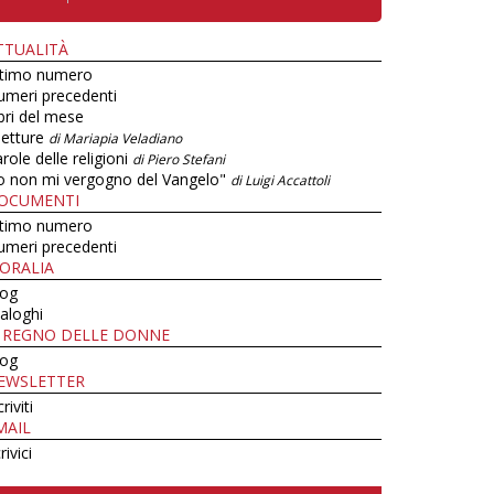
TTUALITÀ
ltimo numero
umeri precedenti
bri del mese
letture
di Mariapia Veladiano
role delle religioni
di Piero Stefani
o non mi vergogno del Vangelo"
di Luigi Accattoli
OCUMENTI
ltimo numero
umeri precedenti
ORALIA
log
aloghi
L REGNO DELLE DONNE
log
EWSLETTER
criviti
MAIL
rivici