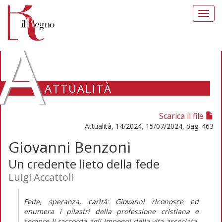
Toggl
navig
A
ATTUALITÀ
Scarica il file
Attualità, 14/2024, 15/07/2024, pag. 463
Giovanni Benzoni
Un credente lieto della fede
Luigi Accattoli
Fede, speranza, carità: Giovanni riconosce ed
enumera i pilastri della professione cristiana e
sempre li raccorda agli impegni della vita associata.