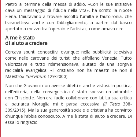
Pietro al termine della messa di addio. «Con le sue iniziative
dava un messaggio di fiducia nella vita», ha scritto la nipote
Elena. L’aiutavano a trovare ascolto l’umiltà e l’autoironia, che
trasmetteva anche con l’abbigliamento, a partire dal basco
«portato a mezzo tra l’operaio e l’artista», come amava dire.
A me è stato
di aiuto a credere
Cercava spunti conoscitivi ovunque: nella pubblicità televisiva
come nelle carovane dei turisti che affollano Venezia. Tutto
valorizzava e tutto ridimensionava, aiutato da una sorgiva
radicalità evangelica: «Il cristiano non ha maestri se non il
Maestro»
(Servitium
129/2000).
Non che Giovanni non avesse difetti e anche vistosi. In politica,
nell’editoria, nella convegnistica è stato spesso un adorabile
don Chisciotte. Non era facile collaborare con lui. La sua critica
al patriarca Moraglia mi è parsa eccessiva
(Il Tetto
308-
309/2015). Ma la sua generosità sociale e cristiana ha convinto
chiunque l’abbia conosciuto. A me è stata di aiuto a credere. Di
essa lo ringrazio.