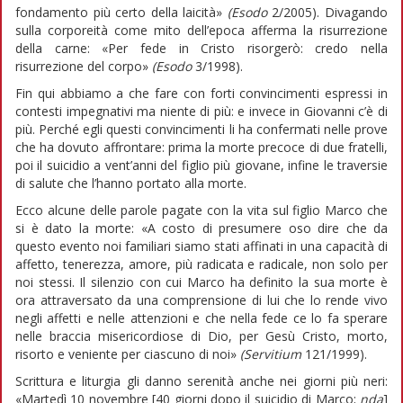
fondamento più certo della laicità»
(Esodo
2/2005). Divagando
sulla corporeità come mito dell’epoca afferma la risurrezione
della carne: «Per fede in Cristo risorgerò: credo nella
risurrezione del corpo»
(Esodo
3/1998).
Fin qui abbiamo a che fare con forti convincimenti espressi in
contesti impegnativi ma niente di più: e invece in Giovanni c’è di
più. Perché egli questi convincimenti li ha confermati nelle prove
che ha dovuto affrontare: prima la morte precoce di due fratelli,
poi il suicidio a vent’anni del figlio più giovane, infine le traversie
di salute che l’hanno portato alla morte.
Ecco alcune delle parole pagate con la vita sul figlio Marco che
si è dato la morte: «A costo di presumere oso dire che da
questo evento noi familiari siamo stati affinati in una capacità di
affetto, tenerezza, amore, più radicata e radicale, non solo per
noi stessi. Il silenzio con cui Marco ha definito la sua morte è
ora attraversato da una comprensione di lui che lo rende vivo
negli affetti e nelle attenzioni e che nella fede ce lo fa sperare
nelle braccia misericordiose di Dio, per Gesù Cristo, morto,
risorto e veniente per ciascuno di noi»
(Servitium
121/1999).
Scrittura e liturgia gli danno serenità anche nei giorni più neri:
«Martedì 10 novembre [40 giorni dopo il suicidio di Marco;
nda
]