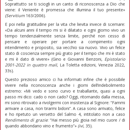
Soprattutto se ti sciogli in un canto di riconoscenza a Dio che
viene: il Veniente è promessa che illumina il tuo presente»
(Servitium
163/2006).
E poi nella gratitudine per la vita che lievita invece di scemare:
«Da alcuni anni il tempo mi si è dilatato e ogni giorno vivo un
tempo tendenzialmente senza limite, perché non cesso di
pensare e operare per portare a compimento ogni
intendimento e proposito, sia vecchio sia nuovo. Vivo un felice
stato di coscienza sempre più grato per il tempo che mi è stato
e mi è dato di vivere» (Gino e Giovanni Benzoni,
Epistolario
2001-2022 in quattro mail
, La Toletta edizioni, Venezia 2022,
33s).
Questo prezioso amico ci ha informati infine che è possibile
vivere nella riconoscenza anche i giorni dell’indebolimento
estremo: «Mi vedo e sono curvo e traballante, quasi a ogni
passo mi dico: cado o non cado? Oggi, ritornando dalla messa,
mi sono ritrovato a rivolgermi con insistenza al Signore: “Fammi
arrivare a casa, non tirarmi bidoni”. A casa sono arrivato, felice
e ho ripetuto un versetto del Salmo 4, intitolato non a caso
Rendimento di grazie
: “Hai messo più gioia nel mio cuore / di
quando abbondano vino e frumento”»
(ivi,
35).