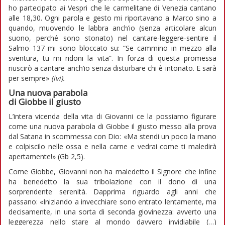
ho partecipato ai Vespri che le carmelitane di Venezia cantano
alle 18,30. Ogni parola e gesto mi riportavano a Marco sino a
quando, muovendo le labbra anch’io (senza articolare alcun
suono, perché sono stonato) nel cantare-leggere-sentire il
Salmo 137 mi sono bloccato su: “Se cammino in mezzo alla
sventura, tu mi ridoni la vita”. In forza di questa promessa
riuscirò a cantare anch’io senza disturbare chi è intonato. E sarà
per sempre»
(ivi).
Una nuova parabola
di Giobbe il giusto
L’intera vicenda della vita di Giovanni ce la possiamo figurare
come una nuova parabola di Giobbe il giusto messo alla prova
dal Satana in scommessa con Dio: «Ma stendi un poco la mano
e colpiscilo nelle ossa e nella carne e vedrai come ti maledirà
apertamente!» (Gb 2,5).
Come Giobbe, Giovanni non ha maledetto il Signore che infine
ha benedetto la sua tribolazione con il dono di una
sorprendente serenità. Dapprima riguardo agli anni che
passano: «Iniziando a invecchiare sono entrato lentamente, ma
decisamente, in una sorta di seconda giovinezza: avverto una
leggerezza nello stare al mondo davvero invidiabile (…)