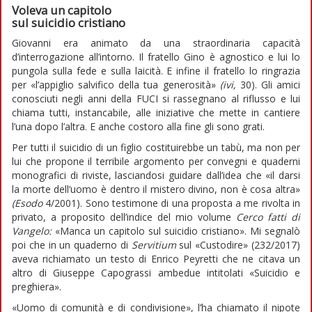
Voleva un capitolo
sul suicidio cristiano
Giovanni era animato da una straordinaria capacità
d’interrogazione all’intorno. Il fratello Gino è agnostico e lui lo
pungola sulla fede e sulla laicità. E infine il fratello lo ringrazia
per «l’appiglio salvifico della tua generosità»
(ivi,
30). Gli amici
conosciuti negli anni della FUCI si rassegnano al riflusso e lui
chiama tutti, instancabile, alle iniziative che mette in cantiere
l’una dopo l’altra. E anche costoro alla fine gli sono grati.
Per tutti il suicidio di un figlio costituirebbe un tabù, ma non per
lui che propone il terribile argomento per convegni e quaderni
monografici di riviste, lasciandosi guidare dall’idea che «il darsi
la morte dell’uomo è dentro il mistero divino, non è cosa altra»
(Esodo
4/2001). Sono testimone di una proposta a me rivolta in
privato, a proposito dell’indice del mio volume
Cerco fatti di
Vangelo:
«Manca un capitolo sul suicidio cristiano». Mi segnalò
poi che in un quaderno di
Servitium
sul «Custodire» (232/2017)
aveva richiamato un testo di Enrico Peyretti che ne citava un
altro di Giuseppe Capograssi ambedue intitolati «Suicidio e
preghiera».
«Uomo di comunità e di condivisione», l’ha chiamato il nipote