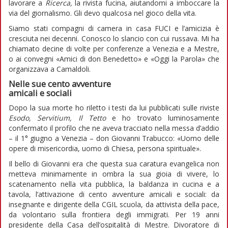
lavorare a
Ricerca,
la rivista fucina, aiutandomi a imboccare la
via del giornalismo. Gli devo qualcosa nel gioco della vita.
Siamo stati compagni di camera in casa FUCI e l’amicizia è
cresciuta nei decenni. Conosco lo slancio con cui russava. Mi ha
chiamato decine di volte per conferenze a Venezia e a Mestre,
o ai convegni «Amici di don Benedetto» e «Oggi la Parola» che
organizzava a Camaldoli.
Nelle sue cento avventure
amicali e sociali
Dopo la sua morte ho riletto i testi da lui pubblicati sulle riviste
Esodo, Servitium, Il Tetto
e ho trovato luminosamente
confermato il profilo che ne aveva tracciato nella messa d’addio
– il 1° giugno a Venezia – don Giovanni Trabucco: «Uomo delle
opere di misericordia, uomo di Chiesa, persona spirituale».
Il bello di Giovanni era che questa sua caratura evangelica non
metteva minimamente in ombra la sua gioia di vivere, lo
scatenamento nella vita pubblica, la baldanza in cucina e a
tavola, l’attivazione di cento avventure amicali e sociali: da
insegnante e dirigente della CGIL scuola, da attivista della pace,
da volontario sulla frontiera degli immigrati. Per 19 anni
presidente della Casa dell’ospitalità di Mestre. Divoratore di