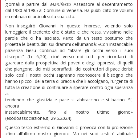
giornali a partire dal
Manifesto
. Assessore al decentramento
dal 1980 al 1985 al Comune di Venezia. Ha pubblicato tre volumi
e centinaia di articoli sulla sua città.
Non inseguirò Giovanni in queste imprese, volendo solo
lumeggiare il credente che è stato e che resta, vivissimo nelle
parole che ci ha lasciato. Parto da un testo postumo che
proietta le beatitudini sui drammi dell’umanità: «Con instancabile
pazienza Gesù continua ad “alzare gli occhi verso i suoi
discepoli” (Lc 6,20), cioè verso noi tutti per ricordarci di
guardare dalla prospettiva dei poveri e degli oppressi, di quelli
che piangono, dei miti sopraffatti, dei costruttori di pace derisi:
solo così i nostri occhi sapranno riconoscere il bisogno che
hanno i piccoli della terra di braccia che li accolgano, l’urgenza di
tutta la creazione di continuare a sperare contro ogni speranza
at-
tendendo che giustizia e pace si abbraccino e si bacino. Sì,
ancora
instancabilmente, fino al nostro ultimo giorno»
(esodoassociazione.it, 29.5.2024).
Questo testo estremo di Giovanni ci provoca con la proiezione
«fino all’ultimo nostro giorno». Ma nei suoi testi è abituale