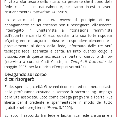
l’invito a «far tesoro dello scarto sul presente che il dono della
fede ci dà quasi naturalmente, se siamo intesi a vivere
cristianamente»
(Servitium
243/2019).
Lo «scarto sul presente», ovvero il principio di non
appagamento: se sei cristiano non ti rassegnerai all’esistente.
Interrogato in un’intervista a intonazione femminista
sull’appartenenza alla Chiesa, questa fu la sua forte risposta:
«Ogni giorno mi auguro di riuscire a rispondere pienamente e
positivamente al dono della fede, informato dalle tre virtù
teologali: fede, speranza e carità. Mi irrito quando colgo la
dissipazione di questa ricchezza da parte di ciascuno di noi»
(intervista a cura di Catti Cifatte, in
Tempi di fraternità
del
maggio 2006, per la rubrica «Tempi di sororità»).
Divagando sul corpo
dice: risorgerò
Fede, speranza, carità: Giovanni riconosce ed enumera i pilastri
della professione cristiana e sempre li raccorda agli impegni
della vita associata. Ecco come collega preghiera e libertà: «La
libertà per il credente è sperimentabile in modo del tutto
gratuito nella preghiera»
(Esodo
3/2005).
Ed ecco il raccordo tra fede e laicità: «La fede cristiana è il