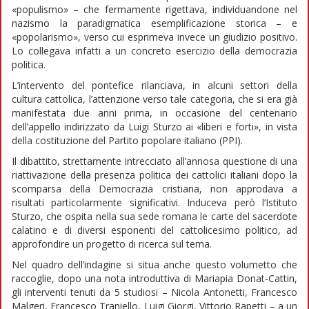
«populismo» – che fermamente rigettava, individuandone nel
nazismo la paradigmatica esemplificazione storica – e
«popolarismo», verso cui esprimeva invece un giudizio positivo.
Lo collegava infatti a un concreto esercizio della democrazia
politica.
L’intervento del pontefice rilanciava, in alcuni settori della
cultura cattolica, l’attenzione verso tale categoria, che si era già
manifestata due anni prima, in occasione del centenario
dell’appello indirizzato da Luigi Sturzo ai «liberi e forti», in vista
della costituzione del Partito popolare italiano (PPI).
Il dibattito, strettamente intrecciato all’annosa questione di una
riattivazione della presenza politica dei cattolici italiani dopo la
scomparsa della Democrazia cristiana, non approdava a
risultati particolarmente significativi. Induceva però l’Istituto
Sturzo, che ospita nella sua sede romana le carte del sacerdote
calatino e di diversi esponenti del cattolicesimo politico, ad
approfondire un progetto di ricerca sul tema.
Nel quadro dell’indagine si situa anche questo volumetto che
raccoglie, dopo una nota introduttiva di Mariapia Donat-Cattin,
gli interventi tenuti da 5 studiosi – Nicola Antonetti, Francesco
Malgeri, Francesco Traniello, Luigi Giorgi, Vittorio Rapetti – a un