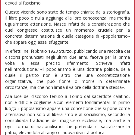
devoti al fascismo.
Queste vicende sono state da tempo chiarite dalla storiografia.
Il libro poco o nulla aggiunge alla loro conoscenza, ma merita
ugualmente attenzione. Nasce infatti dalla considerazione che
quel congresso costituisce un momento cruciale per la
concreta determinazione di quella categoria di «popolarismo»
che appare oggi assai sfuggente.
In effetti, nel febbraio 1923 Sturzo, pubblicando una raccolta dei
discorsi pronunciati negli ultimi due anni, faceva per la prima
volta a essa preciso riferimento. Scriveva infatti
nell’Introduzione
:
«Il popolarismo è una dottrina politica, della
quale il partito non è altro che una concretizzazione
organizzativa, che può fiorire o morire in determinate
circostanze, ma che non limita il valore della dottrina stessa».
Alla luce del discorso tenuto a Torino dal sacerdote calatino,
non è difficile coglierne alcuni elementi fondamentali. In primo
luogo il popolarismo appare una concezione che si pone come
alternativa non solo al liberalismo e al socialismo, secondo la
consolidata tradizione del magistero ecclesiale, ma anche a
ogni forma di nazionalismo che pretenda di sacralizzare la
patria, elevandola al rango di nuova divinità politica.