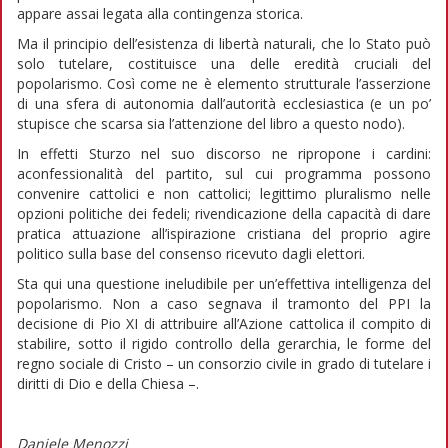
appare assai legata alla contingenza storica.
Ma il principio dell’esistenza di libertà naturali, che lo Stato può
solo tutelare, costituisce una delle eredità cruciali del
popolarismo. Così come ne è elemento strutturale l’asserzione
di una sfera di autonomia dall’autorità ecclesiastica (e un po’
stupisce che scarsa sia l’attenzione del libro a questo nodo).
In effetti Sturzo nel suo discorso ne ripropone i cardini:
aconfessionalità del partito, sul cui programma possono
convenire cattolici e non cattolici; legittimo pluralismo nelle
opzioni politiche dei fedeli; rivendicazione della capacità di dare
pratica attuazione all’ispirazione cristiana del proprio agire
politico sulla base del consenso ricevuto dagli elettori.
Sta qui una questione ineludibile per un’effettiva intelligenza del
popolarismo. Non a caso segnava il tramonto del PPI la
decisione di Pio XI di attribuire all’Azione cattolica il compito di
stabilire, sotto il rigido controllo della gerarchia, le forme del
regno sociale di Cristo – un consorzio civile in grado di tutelare i
diritti di Dio e della Chiesa –.
Daniele Menozzi