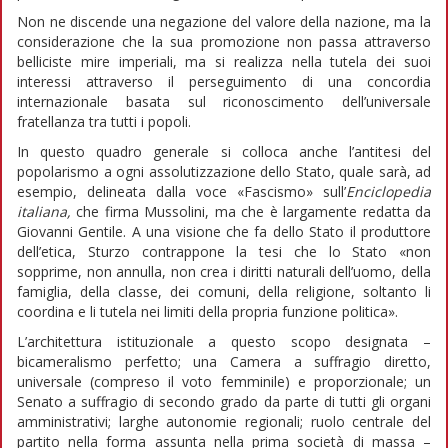
Non ne discende una negazione del valore della nazione, ma la
considerazione che la sua promozione non passa attraverso
belliciste mire imperiali, ma si realizza nella tutela dei suoi
interessi attraverso il perseguimento di una concordia
internazionale basata sul riconoscimento dell’universale
fratellanza tra tutti i popoli.
In questo quadro generale si colloca anche l’antitesi del
popolarismo a ogni assolutizzazione dello Stato, quale sarà, ad
esempio, delineata dalla voce «Fascismo» sull’
Enciclopedia
italiana,
che firma Mussolini, ma che è largamente redatta da
Giovanni Gentile. A una visione che fa dello Stato il produttore
dell’etica, Sturzo contrappone la tesi che lo Stato «non
sopprime, non annulla, non crea i diritti naturali dell’uomo, della
famiglia, della classe, dei comuni, della religione, soltanto li
coordina e li tutela nei limiti della propria funzione politica».
L’architettura istituzionale a questo scopo designata –
bicameralismo perfetto; una Camera a suffragio diretto,
universale (compreso il voto femminile) e proporzionale; un
Senato a suffragio di secondo grado da parte di tutti gli organi
amministrativi; larghe autonomie regionali; ruolo centrale del
partito nella forma assunta nella prima società di massa –