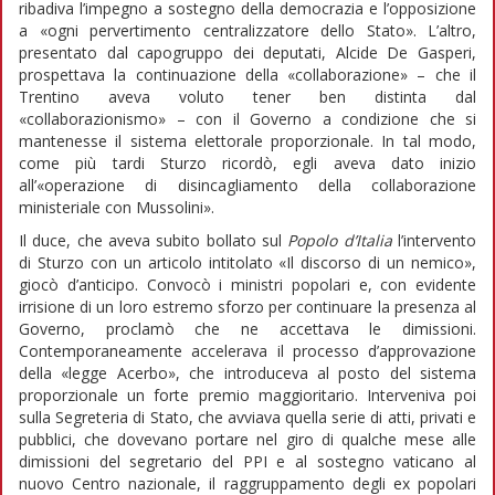
ribadiva l’impegno a sostegno della democrazia e l’opposizione
a «ogni pervertimento centralizzatore dello Stato». L’altro,
presentato dal capogruppo dei deputati, Alcide De Gasperi,
prospettava la continuazione della «collaborazione» – che il
Trentino aveva voluto tener ben distinta dal
«collaborazionismo» – con il Governo a condizione che si
mantenesse il sistema elettorale proporzionale. In tal modo,
come più tardi Sturzo ricordò, egli aveva dato inizio
all’«operazione di disincagliamento della collaborazione
ministeriale con Mussolini».
Il duce, che aveva subito bollato sul
Popolo d’Italia
l’intervento
di Sturzo con un articolo intitolato «Il discorso di un nemico»,
giocò d’anticipo. Convocò i ministri popolari e, con evidente
irrisione di un loro estremo sforzo per continuare la presenza al
Governo, proclamò che ne accettava le dimissioni.
Contemporaneamente accelerava il processo d’approvazione
della «legge Acerbo», che introduceva al posto del sistema
proporzionale un forte premio maggioritario. Interveniva poi
sulla Segreteria di Stato, che avviava quella serie di atti, privati e
pubblici, che dovevano portare nel giro di qualche mese alle
dimissioni del segretario del PPI e al sostegno vaticano al
nuovo Centro nazionale, il raggruppamento degli ex popolari