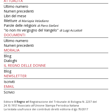
ATTUALITÀ
Ultimo numero
Numeri precedenti
Libri del mese
Riletture
di Mariapia Veladiano
Parole delle religioni
di Piero Stefani
"Io non mi vergogno del Vangelo"
di Luigi Accattoli
DOCUMENTI
Ultimo numero
Numeri precedenti
MORALIA
Blog
Dialoghi
IL REGNO DELLE DONNE
Blog
NEWSLETTER
Iscriviti
EMAIL
Scrivici
Editore
Il Regno srl
Registrazione del Tribunale di Bologna N. 2237 del
24.10.1957 Associato all’Unione Stampa Periodica Italiana
La testata usufruisce dei contributi diretti editoria d.lgs 70/2017