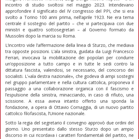
incontro di studio svoltosi nel maggio 2023. Intendevano
approfondire il significato del IV congresso del PPI, che si era
svolto a Torino 100 anni prima, nell’aprile 1923. Ne era tema
centrale il sostegno del partito – che vi partecipava con due
ministri e quattro sottosegretari – al Governo formato da
Mussolini dopo la marcia su Roma.
L’incontro vide l’affermazione della linea di Sturzo, che mediava
tra opposte posizioni. L’ala sinistra, guidata da Luigi Francesco
Ferrari, invocava la mobilitazione dei popolari per condurre
un’opposizione a tutto campo e in tutte le sedi contro la
dittatura fascista, valendosi, se necessario, del concorso dei
socialisti. L’«ala destra nazionale», che godeva di ampi sostegni
nel gruppo parlamentare e nella cultura cattolica, proponeva il
passaggio a una collaborazione organica con il fascismo e
l’espulsione della sinistra, minacciando, in caso di rifiuto, una
scissione. A essa aveva intanto offerto una sponda la
fondazione, a opera di Ottavio Cornaggia, di un nuovo partito
cattolico filofascista, l’Unione nazionale.
Sotto la regia del segretario il convegno approvò due ordini del
giorno. Uno presentato dallo stesso Sturzo dopo un ampio
discorso in cui ricordava i caratteri fondamentali del partito, ne