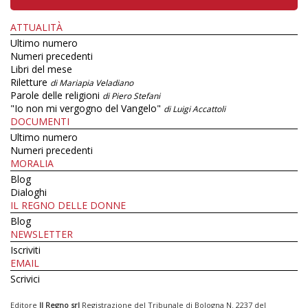
ATTUALITÀ
Ultimo numero
Numeri precedenti
Libri del mese
Riletture
di Mariapia Veladiano
Parole delle religioni
di Piero Stefani
"Io non mi vergogno del Vangelo"
di Luigi Accattoli
DOCUMENTI
Ultimo numero
Numeri precedenti
MORALIA
Blog
Dialoghi
IL REGNO DELLE DONNE
Blog
NEWSLETTER
Iscriviti
EMAIL
Scrivici
Editore
Il Regno srl
Registrazione del Tribunale di Bologna N. 2237 del