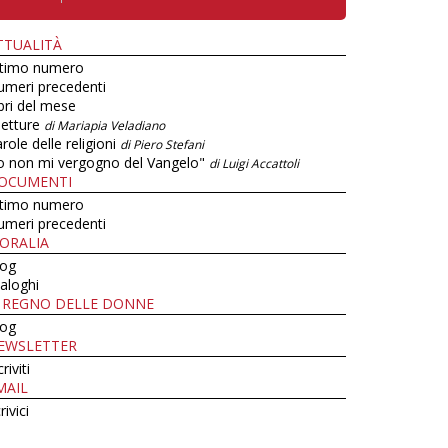
TTUALITÀ
ltimo numero
umeri precedenti
bri del mese
letture
di Mariapia Veladiano
role delle religioni
di Piero Stefani
o non mi vergogno del Vangelo"
di Luigi Accattoli
OCUMENTI
ltimo numero
umeri precedenti
ORALIA
log
aloghi
L REGNO DELLE DONNE
log
EWSLETTER
criviti
MAIL
rivici