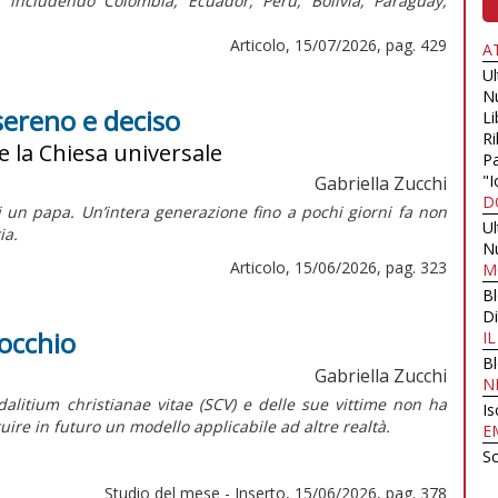
, includendo Colombia, Ecuador, Perù, Bolivia, Paraguay,
Articolo, 15/07/2026, pag. 429
A
U
N
sereno e deciso
Li
Ri
e la Chiesa universale
Pa
"I
Gabriella Zucchi
D
i un papa. Un’intera generazione fino a pochi giorni fa non
U
ia.
N
Articolo, 15/06/2026, pag. 323
M
B
Di
nocchio
I
B
Gabriella Zucchi
N
dalitium christianae vitae
(SCV) e delle sue vittime non ha
Is
uire in futuro un modello applicabile ad altre realtà.
E
Sc
Studio del mese - Inserto, 15/06/2026, pag. 378