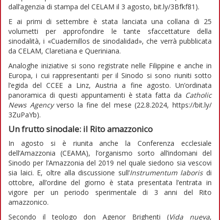
dall’agenzia di stampa del CELAM il 3 agosto, bit.ly/3Bfkf81).
E ai primi di settembre è stata lanciata una collana di 25
volumetti per approfondire le tante sfaccettature della
sinodalità, i «Cuadernillos de sinodalidad», che verrà pubblicata
da CELAM, Claretiana e Queriniana.
Analoghe iniziative si sono registrate nelle Filippine e anche in
Europa, i cui rappresentanti per il Sinodo si sono riuniti sotto
l’egida del CCEE a Linz, Austria a fine agosto. Un’ordinata
panoramica di questi appuntamenti è stata fatta da
Catholic
News Agency
verso la fine del mese (22.8.2024, https://bit.ly/
3ZuPaYb).
Un frutto sinodale:
il Rito amazzonico
In agosto si è riunita anche la Conferenza ecclesiale
dell’Amazzonia (CEAMA), l’organismo sorto all’indomani del
Sinodo per l’Amazzonia del 2019 nel quale siedono sia vescovi
sia laici. E, oltre alla discussione sull’
Instrumentum laboris
di
ottobre, all’ordine del giorno è stata presentata l’entrata in
vigore per un periodo sperimentale di 3 anni del Rito
amazzonico.
Secondo il teologo don Agenor Brighenti (
Vida nueva
,