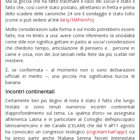
Ma la goccia che ha fatto tracimare il vaso dei
social
è stato il
fatto che, così com’è stato postato, altrettanto in fretta e prima
dello scadere delle canoniche 24 ore il sondaggio è stato tolto
(come si può vedere al link
bit.ly/3MPKmFn
).
Molte considerazioni sulla forma e sul modo potrebbero essere
fatte, ma mi limito a una: avere come riferimento la sinodalità
come stile non significa gettare in pasto ai
social
considerazioni
che chiedono tempo, articolazione di pensiero e… persone in
carne e ossa, non dei
bot
lanciati nella Rete dai più scafati nel
mestiere.
È, se confermata – al momento non ci sono dichiarazioni
ufficiali in merito –, una piccola ma significativa buccia di
banana.
Incontri continentali
Certamente ben più degno di nota è stato il fatto che lungo
l’estate si sono tenuti numerosi incontri continentali
d’approfondimento sul tema. La «palma d’oro» va assegnata
all’America Latina e in particolare al Consiglio dell’episcopato
latinoamericano e dei Caraibi (CELAM) che dal 9 all’11 agosto
ha convocato un congresso teologico (
cngcelam.haif.app/
) cui
ha preso parte anche l’italiana Serena Noceti (intervistata