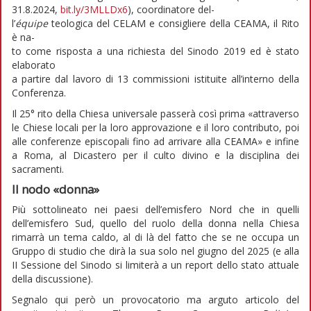
31.8.2024,
bit.ly/3MLLDx6
), coordinatore del-
l’
équipe
teologica del CELAM e consigliere della CEAMA, il Rito
è na-
to come risposta a una richiesta del Sinodo 2019 ed è stato
elaborato
a partire dal lavoro di 13 commissioni istituite all’interno della
Conferenza.
Il 25° rito della Chiesa universale passerà così prima «attraverso
le Chiese locali per la loro approvazione e il loro contributo, poi
alle conferenze episcopali fino ad arrivare alla CEAMA» e infine
a Roma, al Dicastero per il culto divino e la disciplina dei
sacramenti.
Il nodo «donna»
Più sottolineato nei paesi dell’emisfero Nord che in quelli
dell’emisfero Sud, quello del ruolo della donna nella Chiesa
rimarrà un tema caldo, al di là del fatto che se ne occupa un
Gruppo di studio che dirà la sua solo nel giugno del 2025 (e alla
II Sessione del Sinodo si limiterà a un report dello stato attuale
della discussione).
Segnalo qui però un provocatorio ma arguto articolo del