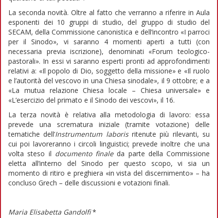
La seconda novità. Oltre al fatto che verranno a riferire in Aula
esponenti dei 10 gruppi di studio, del gruppo di studio del
SECAM, della Commissione canonistica e dell’incontro «I parroci
per il Sinodo», vi saranno 4 momenti aperti a tutti (con
necessaria previa iscrizione), denominati «Forum teologico-
pastorali». In essi vi saranno esperti pronti ad approfondimenti
relativi a: «Il popolo di Dio, soggetto della missione» e «Il ruolo
e l’autorità del vescovo in una Chiesa sinodale», il 9 ottobre; e a
«La mutua relazione Chiesa locale – Chiesa universale» e
«L’esercizio del primato e il Sinodo dei vescovi», il 16.
La terza novità è relativa alla metodologia di lavoro: essa
prevede una scrematura iniziale (tramite votazione) delle
tematiche dell’
Instrumentum laboris
ritenute più rilevanti, su
cui poi lavoreranno i circoli linguistici; prevede inoltre che una
volta steso il
documento finale
da parte della Commissione
eletta all’interno del Sinodo per questo scopo, vi sia un
momento di ritiro e preghiera «in vista del discernimento» – ha
concluso Grech – delle discussioni e votazioni finali.
Maria Elisabetta Gandolfi
*