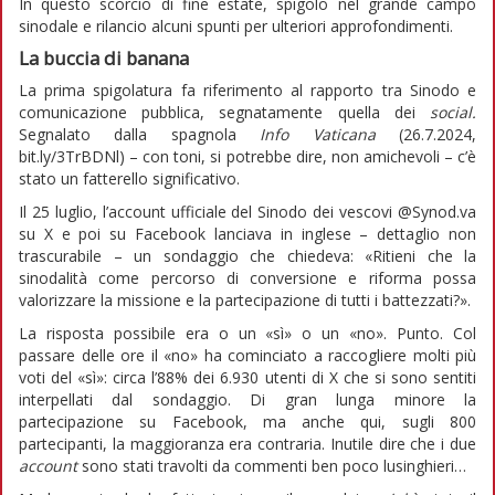
In questo scorcio di fine estate, spigolo nel grande campo
sinodale e rilancio alcuni spunti per ulteriori approfondimenti.
La buccia di banana
La prima spigolatura fa riferimento al rapporto tra Sinodo e
comunicazione pubblica, segnatamente quella dei
social.
Segnalato dalla spagnola
Info Vaticana
(26.7.2024,
bit.ly/3TrBDNl) – con toni, si potrebbe dire, non amichevoli – c’è
stato un fatterello significativo.
Il 25 luglio, l’account ufficiale del Sinodo dei vescovi @Synod.va
su X e poi su Facebook lanciava in inglese – dettaglio non
trascurabile – un sondaggio che chiedeva: «Ritieni che la
sinodalità come percorso di conversione e riforma possa
valorizzare la missione e la partecipazione di tutti i battezzati?».
La risposta possibile era o un «sì» o un «no». Punto. Col
passare delle ore il «no» ha cominciato a raccogliere molti più
voti del «sì»: circa l’88% dei 6.930 utenti di X che si sono sentiti
interpellati dal sondaggio. Di gran lunga minore la
partecipazione su Facebook, ma anche qui, sugli 800
partecipanti, la maggioranza era contraria. Inutile dire che i due
account
sono stati travolti da commenti ben poco lusinghieri…