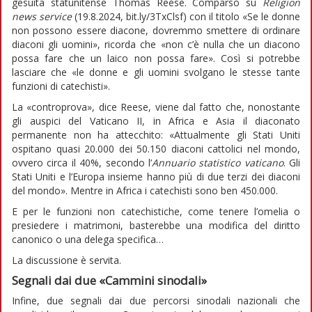
gesuita statunitense Thomas Reese. Comparso su
Religion
news service
(19.8.2024, bit.ly/3TxClsf) con il titolo «Se le donne
non possono essere diacone, dovremmo smettere di ordinare
diaconi gli uomini», ricorda che «non c’è nulla che un diacono
possa fare che un laico non possa fare». Così si potrebbe
lasciare che «le donne e gli uomini svolgano le stesse tante
funzioni di catechisti».
La «controprova», dice Reese, viene dal fatto che, nonostante
gli auspici del Vaticano II, in Africa e Asia il diaconato
permanente non ha attecchito: «Attualmente gli Stati Uniti
ospitano quasi 20.000 dei 50.150 diaconi cattolici nel mondo,
ovvero circa il 40%, secondo l’
Annuario statistico vaticano
. Gli
Stati Uniti e l’Europa insieme hanno più di due terzi dei diaconi
del mondo». Mentre in Africa i catechisti sono ben 450.000.
E per le funzioni non catechistiche, come tenere l’omelia o
presiedere i matrimoni, basterebbe una modifica del diritto
canonico o una delega specifica…
La discussione è servita.
Segnali dai due «Cammini sinodali»
Infine, due segnali dai due percorsi sinodali nazionali che