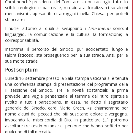
Carpi nonché presidente del Comitato – non raccoglie tutto lo
scibile teologico e pastorale, ma aiuta a focalizzarci su alcuni
meccanismi appesantiti o arrugginiti nella Chiesa per poterli
sbloccare».
I nuclei attorno ai quali si sviluppano i
Lineamenti
sono: il
linguaggio, la comunicazione e la cultura; la formazione; la
corresponsabilità.
Insomma, il percorso del Sinodo, pur accidentato, lungo e
talora faticoso, sta proseguendo per la sua strada. Anzi, per le
sue molte strade.
Post scriptum
Lunedì 16 settembre presso la Sala stampa vaticana si è tenuta
una conferenza stampa di presentazione del programma della
II sessione del Sinodo. Tre le novità sostanziali: la prima
prevede una veglia penitenziale al termine del ritiro spirituale
rivolto a tutti i partecipanti. In essa, ha detto il segretario
generale del Sinodo, card. Mario Grech, «si chiameranno per
nome alcuni dei peccati che più suscitano dolore e vergogna,
invocando la misericordia di Dio. In particolare (…) potremo
ascoltare tre testimonianze di persone che hanno sofferto per
qualcuno di tali peccati».