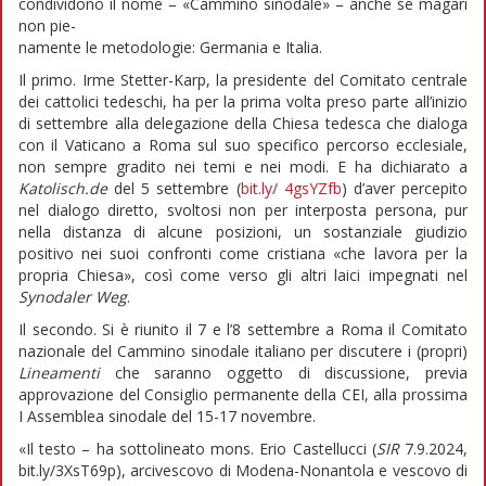
condividono il nome – «Cammino sinodale» – anche se magari
non pie-
namente le metodologie: Germania e Italia.
Il primo. Irme Stetter-Karp, la presidente del Comitato centrale
dei cattolici tedeschi, ha per la prima volta preso parte all’inizio
di settembre alla delegazione della Chiesa tedesca che dialoga
con il Vaticano a Roma sul suo specifico percorso ecclesiale,
non sempre gradito nei temi e nei modi. E ha dichiarato a
Katolisch.de
del 5 settembre (
bit.ly/ 4gsYZfb
) d’aver percepito
nel dialogo diretto, svoltosi non per interposta persona, pur
nella distanza di alcune posizioni, un sostanziale giudizio
positivo nei suoi confronti come cristiana «che lavora per la
propria Chiesa», così come verso gli altri laici impegnati nel
Synodaler Weg
.
Il secondo. Si è riunito il 7 e l’8 settembre a Roma il Comitato
nazionale del Cammino sinodale italiano per discutere i (propri)
Lineamenti
che saranno oggetto di discussione, previa
approvazione del Consiglio permanente della CEI, alla prossima
I Assemblea sinodale del 15-17 novembre.
«Il testo – ha sottolineato mons. Erio Castellucci (
SIR
7.9.2024,
bit.ly/3XsT69p), arcivescovo di Modena-Nonantola e vescovo di