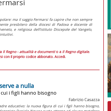
Fermarsi
polare: ma il saggio
Fermarsi
fa capire che non sempre
vamente presbitero della diocesi di Padova e docente di
veneto, e religiosa dell’istituto Discepole del Vangelo,
ntuitivi.
 a
Il Regno - attualità e documenti
o a
Il Regno digitale
.
si con il proprio codice abbonato.
Accedi.
serve a nulla
 cui i figli hanno bisogno
Fabrizio Casazza
dre educativo: la nuova figura di cui i figli hanno bisogno,
edagogista Daniele Novara ruota attorno ad alcune metafore: