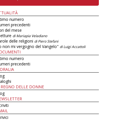
TTUALITÀ
ltimo numero
umeri precedenti
bri del mese
letture
di Mariapia Veladiano
role delle religioni
di Piero Stefani
o non mi vergogno del Vangelo"
di Luigi Accattoli
OCUMENTI
ltimo numero
umeri precedenti
ORALIA
log
aloghi
L REGNO DELLE DONNE
log
EWSLETTER
criviti
MAIL
rivici