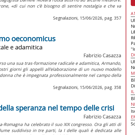
one, «di cui non c’è bisogno di sentire nostalgia e che va
A
Segnalazioni, 15/06/2026, pag. 357
U
N
Li
'homo oeconomicus
Ri
Pa
ale e adamitica
"I
D
Fabrizio Casazza
U
erso una sua tras-formazione radicale e adamitica, Armando,
N
ri giorni gli appelli all’elaborazione di un nuovo modello
M
a donna che è impegnata professionalmente nel campo della
B
Di
Segnalazioni, 15/06/2026, pag. 358
I
B
N
o della speranza nel tempo delle crisi
Is
Fabrizio Casazza
E
Sc
ia-Romagna ha celebrato il suo XIX congresso. Ora gli atti di
me suddiviso in tre parti, la I delle quali è dedicata alle