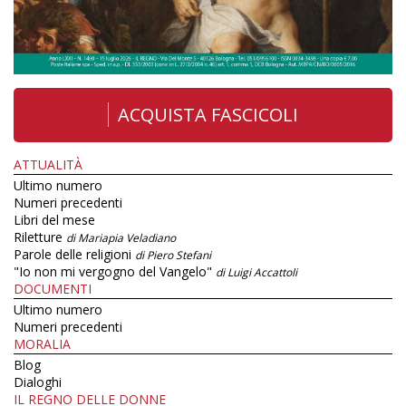
ACQUISTA FASCICOLI
ATTUALITÀ
Ultimo numero
Numeri precedenti
Libri del mese
Riletture
di Mariapia Veladiano
Parole delle religioni
di Piero Stefani
"Io non mi vergogno del Vangelo"
di Luigi Accattoli
DOCUMENTI
Ultimo numero
Numeri precedenti
MORALIA
Blog
Dialoghi
IL REGNO DELLE DONNE