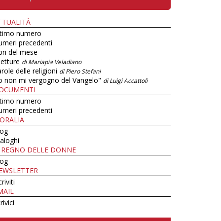
TTUALITÀ
ltimo numero
umeri precedenti
bri del mese
letture
di Mariapia Veladiano
role delle religioni
di Piero Stefani
o non mi vergogno del Vangelo"
di Luigi Accattoli
OCUMENTI
ltimo numero
umeri precedenti
ORALIA
log
aloghi
L REGNO DELLE DONNE
log
EWSLETTER
criviti
MAIL
rivici