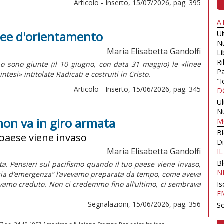
Articolo - Inserto, 15/07/2026, pag. 395
A
inee d'orientamento
U
N
Maria Elisabetta Gandolfi
Li
Ri
o sono giunte (il 10 giugno, con data 31 maggio) le «linee
Pa
intesi»
intitolate
Radicati e costruiti in Cristo.
"I
Articolo - Inserto, 15/06/2026, pag. 345
D
U
N
non va in giro armata
M
B
 paese viene invaso
Di
Maria Elisabetta Gandolfi
I
B
a. Pensieri sul pacifismo quando il tuo paese viene invaso,
N
ligia d’emergenza” l’avevamo preparata da tempo, come aveva
vevamo creduto. Non ci credemmo fino all’ultimo, ci sembrava
Is
E
Segnalazioni, 15/06/2026, pag. 356
Sc