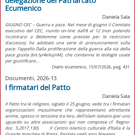
delegazione del Patriarcato
Ecumenico
Daniela Sala
GIUGNO CEC – Guerra e pace. Nel mese di giugno il Comitato
esecutivo del CEC, riunito on-line dall’8 al 12 (non potendo
incontrarsi a Betlemme come previsto per le restrizioni
d’accesso), ha adottato una serie di pronunciamenti sulla
pace: l’appello Dalla proliferazione della guerra alla via della
pace giusta (bit.ly/4eXujnM), che condanna le teologie usate
per giustificare...
Diario ecumenico, 15/07/2026, pag. 431
Documenti, 2026-13
I firmatari del Patto
Daniela Sala
Il Patto tra le religioni, siglato il 25 giugno, vede tra i firmatari
organizzazioni musulmane che rappresentano altrettante
anime, spesso in tensione tra loro, dell’islam italiano (per uno
sguardo su altre associazioni qui non comprese cf. Regno-
doc. 5,2017,130). Il Centro islamico culturale d’Italia è la
Grande moschea di Roma, fondata negli anni Novanta...