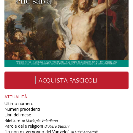
ACQUISTA FASCICOLI
ATTUALITÀ
Ultimo numero
Numeri precedenti
Libri del mese
Riletture
di Mariapia Veladiano
Parole delle religioni
di Piero Stefani
"Io non mi vergogno del Vangelo"
di Luigi Accattoli