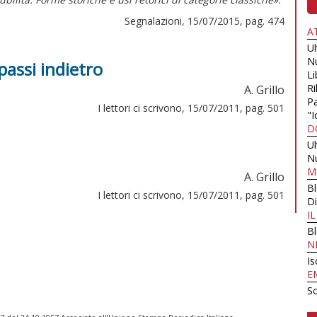
Segnalazioni, 15/07/2015, pag. 474
A
U
N
 passi indietro
Li
Ri
A. Grillo
Pa
I lettori ci scrivono, 15/07/2011, pag. 501
"I
D
U
N
M
A. Grillo
B
I lettori ci scrivono, 15/07/2011, pag. 501
Di
I
B
N
Is
E
Sc