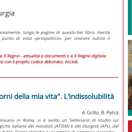
turgia
sivamente, lungo le pagine di questo bel libro, merita
punto di vista «prospettico», per onorare subito il
 a
Il Regno - attualità e documenti
o a
Il Regno digitale
.
si con il proprio codice abbonato.
Accedi.
iorni della mia vita". L'indissolubilità
A. Grillo, B. Petrà
fonsiana in Roma, si è svolto un Seminario di studio sul
che italiane dei moralisti (ATISM) e dei liturgisti (APL), dal
bilità. Forme storiche e usi retorici di categorie classiche».