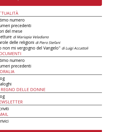
TTUALITÀ
ltimo numero
umeri precedenti
bri del mese
letture
di Mariapia Veladiano
role delle religioni
di Piero Stefani
o non mi vergogno del Vangelo"
di Luigi Accattoli
OCUMENTI
ltimo numero
umeri precedenti
ORALIA
log
aloghi
L REGNO DELLE DONNE
log
EWSLETTER
criviti
MAIL
rivici