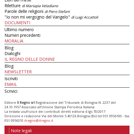
Riletture
di Mariapia Veladiano
Parole delle religioni
di Piero Stefani
"Io non mi vergogno del Vangelo"
di Luigi Accattoli
DOCUMENTI
Ultimo numero
Numeri precedenti
MORALIA
Blog
Dialoghi
IL REGNO DELLE DONNE
Blog
NEWSLETTER
Iscriviti
EMAIL
Scrivici
Editore
Il Regno srl
Registrazione del Tribunale di Bologna N. 2237 del
24.10.1957 Associato all’Unione Stampa Periodica Italiana
La testata usufruisce dei contributi diretti editoria d.lgs 70/2017
Direzione e redazione Via del Monte 5 40126 Bologna (Bo) tel 051 0956100 - fax
051 0956310
ilregno@ilregno.it
Note legali