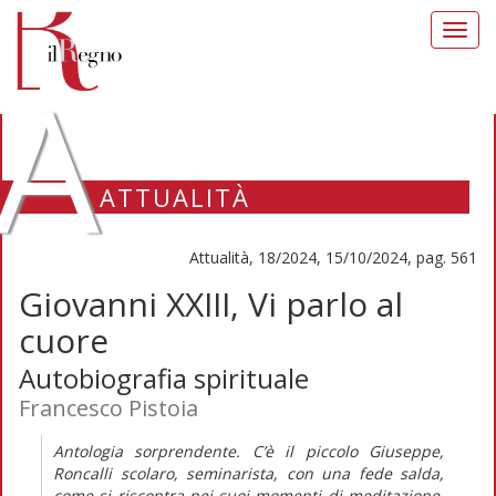
Toggl
navig
A
ATTUALITÀ
Attualità, 18/2024, 15/10/2024, pag. 561
Giovanni XXIII, Vi parlo al
cuore
Autobiografia spirituale
Francesco Pistoia
Antologia sorprendente. C’è il piccolo Giuseppe,
Roncalli scolaro, seminarista, con una fede salda,
come si riscontra nei suoi momenti di meditazione,