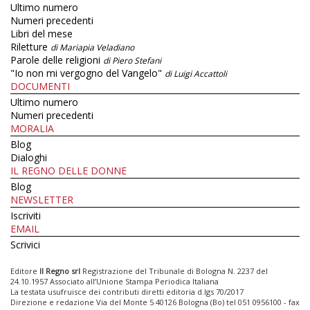
Ultimo numero
Numeri precedenti
Libri del mese
Riletture
di Mariapia Veladiano
Parole delle religioni
di Piero Stefani
"Io non mi vergogno del Vangelo"
di Luigi Accattoli
DOCUMENTI
Ultimo numero
Numeri precedenti
MORALIA
Blog
Dialoghi
IL REGNO DELLE DONNE
Blog
NEWSLETTER
Iscriviti
EMAIL
Scrivici
Editore
Il Regno srl
Registrazione del Tribunale di Bologna N. 2237 del
24.10.1957 Associato all’Unione Stampa Periodica Italiana
La testata usufruisce dei contributi diretti editoria d.lgs 70/2017
Direzione e redazione Via del Monte 5 40126 Bologna (Bo) tel 051 0956100 - fax