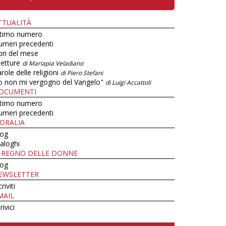
TTUALITÀ
ltimo numero
umeri precedenti
bri del mese
letture
di Mariapia Veladiano
role delle religioni
di Piero Stefani
o non mi vergogno del Vangelo"
di Luigi Accattoli
OCUMENTI
ltimo numero
umeri precedenti
ORALIA
log
aloghi
L REGNO DELLE DONNE
log
EWSLETTER
criviti
MAIL
rivici