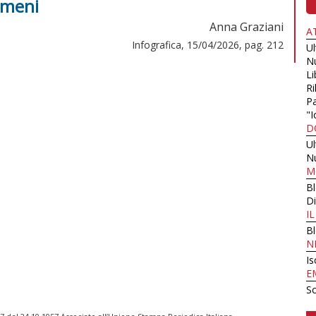
umeni
Anna Graziani
A
Infografica, 15/04/2026, pag. 212
U
N
Li
Ri
Pa
"I
D
U
N
M
B
Di
I
B
N
Is
E
Sc