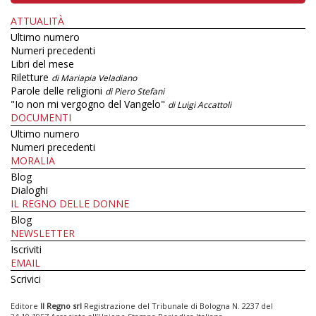
ATTUALITÀ
Ultimo numero
Numeri precedenti
Libri del mese
Riletture
di Mariapia Veladiano
Parole delle religioni
di Piero Stefani
"Io non mi vergogno del Vangelo"
di Luigi Accattoli
DOCUMENTI
Ultimo numero
Numeri precedenti
MORALIA
Blog
Dialoghi
IL REGNO DELLE DONNE
Blog
NEWSLETTER
Iscriviti
EMAIL
Scrivici
Editore
Il Regno srl
Registrazione del Tribunale di Bologna N. 2237 del