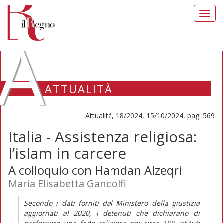
Toggl
navig
A
ATTUALITÀ
Attualità, 18/2024, 15/10/2024, pag. 569
Italia - Assistenza religiosa:
l’islam in carcere
A colloquio con Hamdan Alzeqri
Maria Elisabetta Gandolfi
Secondo i dati forniti dal Ministero della giustizia
aggiornati al 2020, i detenuti che dichiarano di
professare una fede religiosa nei circa 190 istituti